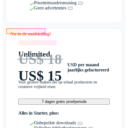
Prioriteitsondersteuning
Geen advertenties
Nu in de aanbieding!
Nu in de aanbieding!
Unlimited
US$ 18
USD per maand
jaarlijks gefactureerd
US$ 15
Voor grotere makers die op schaal produceren en
creatieve vrijheid eisen
7 dagen gratis proefperiode
Alles in Starter, plus:
Onbeperkte downloads
Volledige bibliotheektoegang