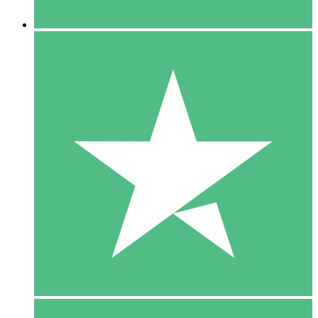
5 Downloaden
15
US$
00
10 Downloaden
20
US$
00