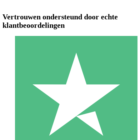
Vertrouwen ondersteund door echte
klantbeoordelingen
Individuele Creditpakketten
Betaal per gebruik met downloadtegoeden. Geen maandelijkse
verplichting vereist.
1 Downloaden
10
US$
00