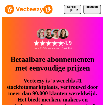
Schrijf 
Inloggen
je
in
4.9
from 33.572 reviews on Trustpilot
Betaalbare abonnementen
met eenvoudige prijzen
Vecteezy is 's werelds #1
stockfotomarktplaats, vertrouwd door
meer dan 90.000 klanten wereldwijd.
Het biedt merken, makers en