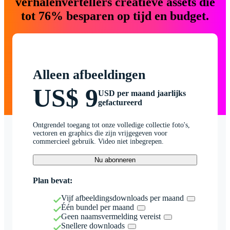
verhalenvertellers creatieve assets die
tot 76% besparen op tijd en budget.
Alleen afbeeldingen
US$ 9
USD per maand jaarlijks
gefactureerd
Ontgrendel toegang tot onze volledige collectie foto's,
vectoren en graphics die zijn vrijgegeven voor
commercieel gebruik. Video niet inbegrepen.
Nu abonneren
Plan bevat:
Vijf afbeeldingsdownloads per maand
Één bundel per maand
Geen naamsvermelding vereist
Snellere downloads