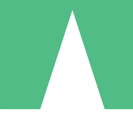
Individuele Creditpakketten
l per gebruik met downloadtegoeden. Geen maandelijkse verplichting ve
1 Downloaden
5 Downloaden
10 Downloaden
10
15
20
US$
00
US$
00
US$
00