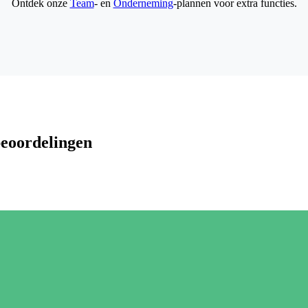
Ontdek onze
Team
- en
Onderneming
-plannen voor extra functies.
beoordelingen