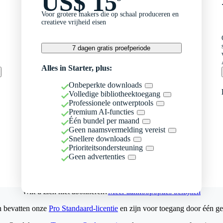
US$ 15
Voor grotere makers die op schaal produceren en
creatieve vrijheid eisen
7 dagen gratis proefperiode
Alles in Starter, plus:
Onbeperkte downloads
Volledige bibliotheektoegang
Professionele ontwerptools
Premium AI-functies
Één bundel per maand
Geen naamsvermelding vereist
Snellere downloads
Prioriteitsondersteuning
Geen advertenties
Wilt u zich niet abonneren?
Meer aankoopopties bekijken
n bevatten onze
Pro Standaard-licentie
en zijn voor toegang door één ge