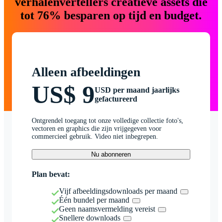
verhalenvertellers creatieve assets die
tot 76% besparen op tijd en budget.
Alleen afbeeldingen
US$ 9
USD per maand jaarlijks
gefactureerd
Ontgrendel toegang tot onze volledige collectie foto's,
vectoren en graphics die zijn vrijgegeven voor
commercieel gebruik. Video niet inbegrepen.
Nu abonneren
Plan bevat:
Vijf afbeeldingsdownloads per maand
Één bundel per maand
Geen naamsvermelding vereist
Snellere downloads