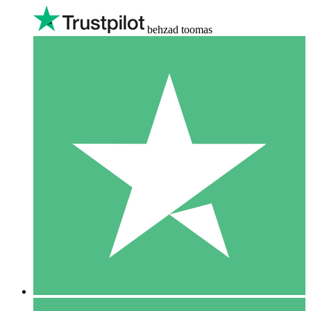
behzad toomas