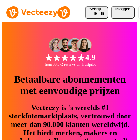
Schrijf 
Inloggen
je
in
4.9
from 33.572 reviews on Trustpilot
Betaalbare abonnementen
met eenvoudige prijzen
Vecteezy is 's werelds #1
stockfotomarktplaats, vertrouwd door
meer dan 90.000 klanten wereldwijd.
Het biedt merken, makers en