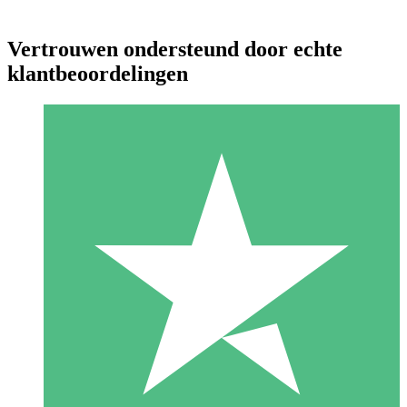
Vertrouwen ondersteund door echte
klantbeoordelingen
Individuele Creditpakketten
Betaal per gebruik met downloadtegoeden. Geen maandelijkse
verplichting vereist.
1 Downloaden
10
US$
00