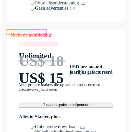
Prioriteitsondersteuning
Geen advertenties
Nu in de aanbieding!
Nu in de aanbieding!
Unlimited
US$ 18
USD per maand
jaarlijks gefactureerd
US$ 15
Voor grotere makers die op schaal produceren en
creatieve vrijheid eisen
7 dagen gratis proefperiode
Alles in Starter, plus:
Onbeperkte downloads
Volledige bibliotheektoegang