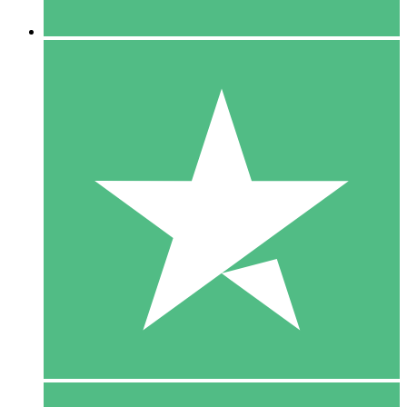
5 Downloaden
15
US$
00
10 Downloaden
20
US$
00