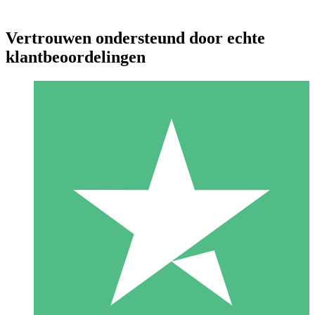
Vertrouwen ondersteund door echte
klantbeoordelingen
Individuele Creditpakketten
Betaal per gebruik met downloadtegoeden. Geen maandelijkse
verplichting vereist.
1 Downloaden
10
US$
00