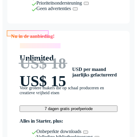
Prioriteitsondersteuning
Geen advertenties
Nu in de aanbieding!
Nu in de aanbieding!
Unlimited
US$ 18
USD per maand
jaarlijks gefactureerd
US$ 15
Voor grotere makers die op schaal produceren en
creatieve vrijheid eisen
7 dagen gratis proefperiode
Alles in Starter, plus:
Onbeperkte downloads
Volledige bibliotheektoegang