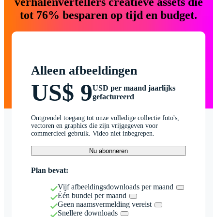
verhalenvertellers creatieve assets die
tot 76% besparen op tijd en budget.
Alleen afbeeldingen
US$ 9
USD per maand jaarlijks
gefactureerd
Ontgrendel toegang tot onze volledige collectie foto's,
vectoren en graphics die zijn vrijgegeven voor
commercieel gebruik. Video niet inbegrepen.
Nu abonneren
Plan bevat:
Vijf afbeeldingsdownloads per maand
Één bundel per maand
Geen naamsvermelding vereist
Snellere downloads