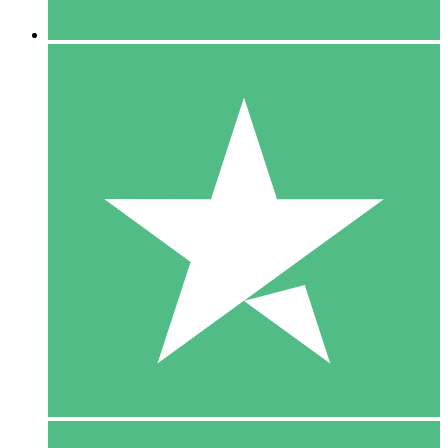
5 Downloaden
15
US$
00
10 Downloaden
20
US$
00