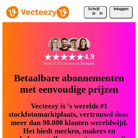
Schrijf 
Inloggen
je
in
4.9
from 33.572 reviews on Trustpilot
Betaalbare abonnementen
met eenvoudige prijzen
Vecteezy is 's werelds #1
stockfotomarktplaats, vertrouwd door
meer dan 90.000 klanten wereldwijd.
Het biedt merken, makers en