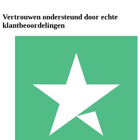
Vertrouwen ondersteund door echte
klantbeoordelingen
Individuele Creditpakketten
Betaal per gebruik met downloadtegoeden. Geen maandelijkse
verplichting vereist.
1 Downloaden
10
US$
00