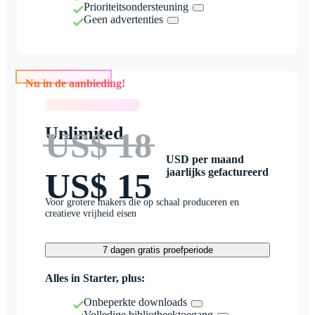
Prioriteitsondersteuning
Geen advertenties
Nu in de aanbieding!
Nu in de aanbieding!
Unlimited
US$ 18
USD per maand
jaarlijks gefactureerd
US$ 15
Voor grotere makers die op schaal produceren en
creatieve vrijheid eisen
7 dagen gratis proefperiode
Alles in Starter, plus:
Onbeperkte downloads
Volledige bibliotheektoegang