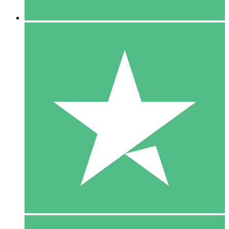
5 Downloaden
15
US$
00
10 Downloaden
20
US$
00