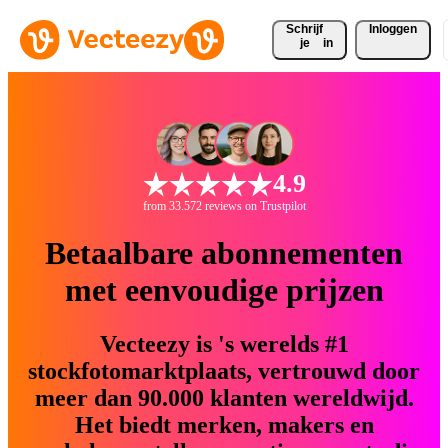
Schrijf 
Inloggen
je
in
4.9
from 33.572 reviews on Trustpilot
Betaalbare abonnementen
met eenvoudige prijzen
Vecteezy is 's werelds #1
stockfotomarktplaats, vertrouwd door
meer dan 90.000 klanten wereldwijd.
Het biedt merken, makers en