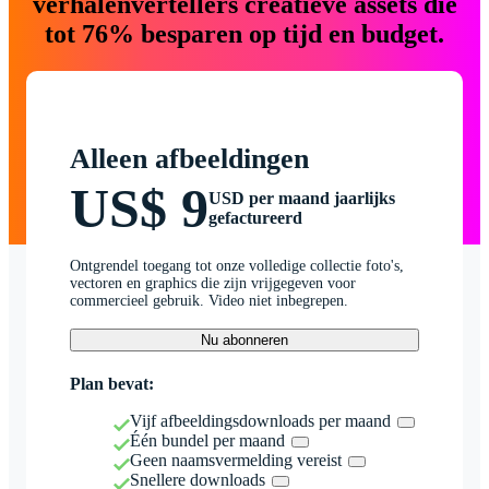
verhalenvertellers creatieve assets die
tot 76% besparen op tijd en budget.
Alleen afbeeldingen
US$ 9
USD per maand jaarlijks
gefactureerd
Ontgrendel toegang tot onze volledige collectie foto's,
vectoren en graphics die zijn vrijgegeven voor
commercieel gebruik. Video niet inbegrepen.
Nu abonneren
Plan bevat:
Vijf afbeeldingsdownloads per maand
Één bundel per maand
Geen naamsvermelding vereist
Snellere downloads