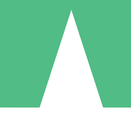
Individuele Creditpakketten
l per gebruik met downloadtegoeden. Geen maandelijkse verplichting ve
1 Downloaden
5 Downloaden
10 Downloaden
10
15
20
US$
00
US$
00
US$
00