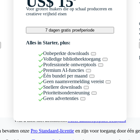
US$ 15
Voor grotere makers die op schaal produceren en
creatieve vrijheid eisen
7 dagen gratis proefperiode
Alles in Starter, plus:
Onbeperkte downloads
Volledige bibliotheektoegang
Professionele ontwerptools
Premium AI-functies
Één bundel per maand
Geen naamsvermelding vereist
Snellere downloads
Prioriteitsondersteuning
Geen advertenties
Wilt u zich niet abonneren?
Meer aankoopopties bekijken
n bevatten onze
Pro Standaard-licentie
en zijn voor toegang door één ge