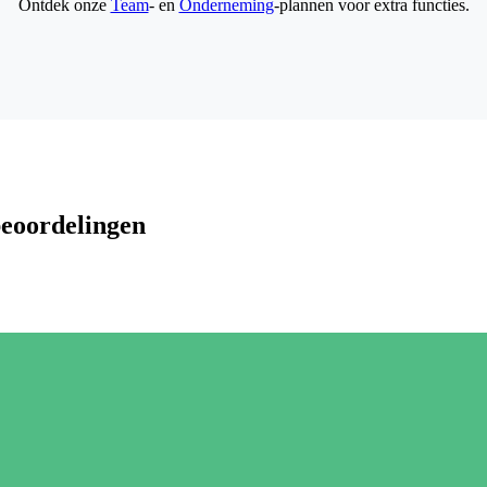
Ontdek onze
Team
- en
Onderneming
-plannen voor extra functies.
beoordelingen