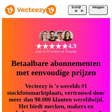
Schrijf 
Inloggen
je
in
4.9
from 33.572 reviews on Trustpilot
Betaalbare abonnementen
met eenvoudige prijzen
Vecteezy is 's werelds #1
stockfotomarktplaats, vertrouwd door
meer dan 90.000 klanten wereldwijd.
Het biedt merken, makers en