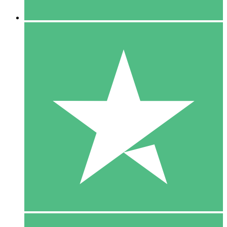
5 Downloaden
15
US$
00
10 Downloaden
20
US$
00