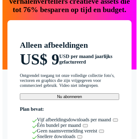
verhalenvertellers creatieve assets die
tot 76% besparen op tijd en budget.
Alleen afbeeldingen
US$ 9
USD per maand jaarlijks
gefactureerd
Ontgrendel toegang tot onze volledige collectie foto's,
vectoren en graphics die zijn vrijgegeven voor
commercieel gebruik. Video niet inbegrepen.
Nu abonneren
Plan bevat:
Vijf afbeeldingsdownloads per maand
Één bundel per maand
Geen naamsvermelding vereist
Snellere downloads