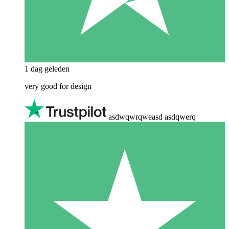
1 dag geleden
very good for design
asdwqwrqweasd asdqwerq