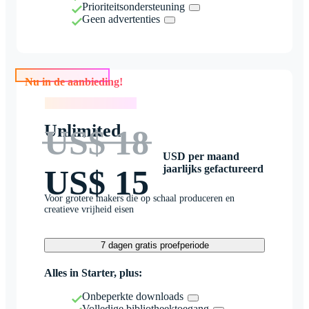
Prioriteitsondersteuning
Geen advertenties
Nu in de aanbieding!
Nu in de aanbieding!
Unlimited
US$ 18
USD per maand
jaarlijks gefactureerd
US$ 15
Voor grotere makers die op schaal produceren en
creatieve vrijheid eisen
7 dagen gratis proefperiode
Alles in Starter, plus:
Onbeperkte downloads
Volledige bibliotheektoegang