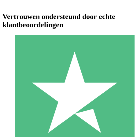
Vertrouwen ondersteund door echte
klantbeoordelingen
Individuele Creditpakketten
Betaal per gebruik met downloadtegoeden. Geen maandelijkse
verplichting vereist.
1 Downloaden
10
US$
00