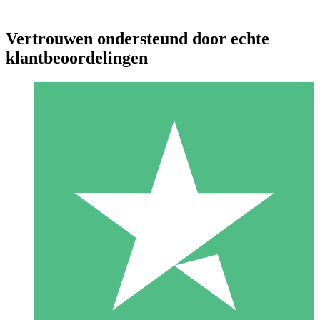
Vertrouwen ondersteund door echte
klantbeoordelingen
Individuele Creditpakketten
Betaal per gebruik met downloadtegoeden. Geen maandelijkse
verplichting vereist.
1 Downloaden
10
US$
00