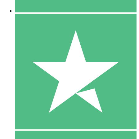
5 Downloaden
15
US$
00
10 Downloaden
20
US$
00