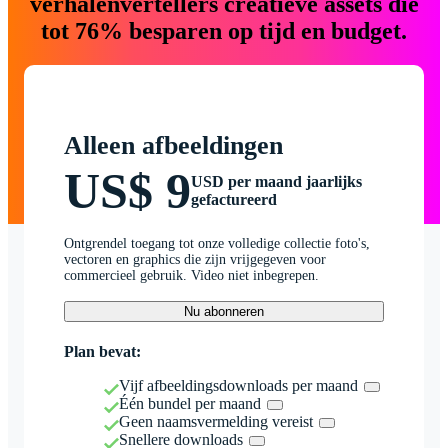
verhalenvertellers creatieve assets die
tot 76% besparen op tijd en budget.
Alleen afbeeldingen
US$ 9
USD per maand jaarlijks
gefactureerd
Ontgrendel toegang tot onze volledige collectie foto's,
vectoren en graphics die zijn vrijgegeven voor
commercieel gebruik. Video niet inbegrepen.
Nu abonneren
Plan bevat:
Vijf afbeeldingsdownloads per maand
Één bundel per maand
Geen naamsvermelding vereist
Snellere downloads