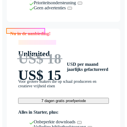
Prioriteitsondersteuning
Geen advertenties
Nu in de aanbieding!
Nu in de aanbieding!
Unlimited
US$ 18
USD per maand
jaarlijks gefactureerd
US$ 15
Voor grotere makers die op schaal produceren en
creatieve vrijheid eisen
7 dagen gratis proefperiode
Alles in Starter, plus:
Onbeperkte downloads
Volledige bibliotheektoegang