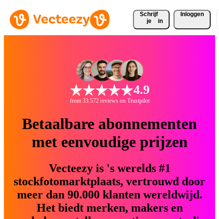
Schrijf 
Inloggen
je
in
4.9
from 33.572 reviews on Trustpilot
Betaalbare abonnementen
met eenvoudige prijzen
Vecteezy is 's werelds #1
stockfotomarktplaats, vertrouwd door
meer dan 90.000 klanten wereldwijd.
Het biedt merken, makers en