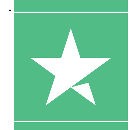
5 Downloaden
15
US$
00
10 Downloaden
20
US$
00