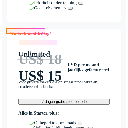
Prioriteitsondersteuning
Geen advertenties
Nu in de aanbieding!
Nu in de aanbieding!
Unlimited
US$ 18
USD per maand
jaarlijks gefactureerd
US$ 15
Voor grotere makers die op schaal produceren en
creatieve vrijheid eisen
7 dagen gratis proefperiode
Alles in Starter, plus:
Onbeperkte downloads
Volledige bibliotheektoegang