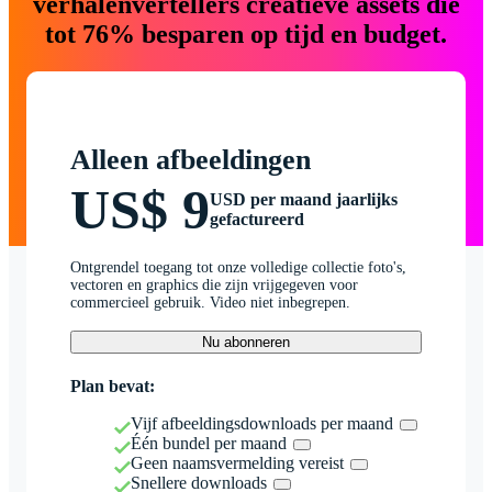
verhalenvertellers creatieve assets die
tot 76% besparen op tijd en budget.
Alleen afbeeldingen
US$ 9
USD per maand jaarlijks
gefactureerd
Ontgrendel toegang tot onze volledige collectie foto's,
vectoren en graphics die zijn vrijgegeven voor
commercieel gebruik. Video niet inbegrepen.
Nu abonneren
Plan bevat:
Vijf afbeeldingsdownloads per maand
Één bundel per maand
Geen naamsvermelding vereist
Snellere downloads