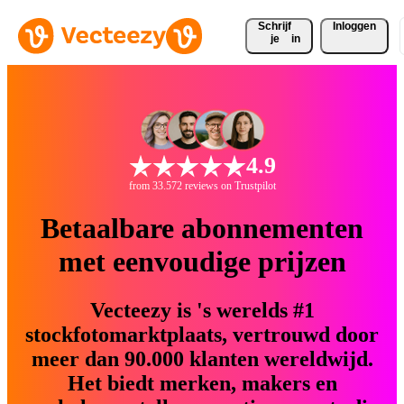
Schrijf 
Inloggen
je
in
4.9
from 33.572 reviews on Trustpilot
Betaalbare abonnementen
met eenvoudige prijzen
Vecteezy is 's werelds #1
stockfotomarktplaats, vertrouwd door
meer dan 90.000 klanten wereldwijd.
Het biedt merken, makers en