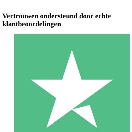
Vertrouwen ondersteund door echte
klantbeoordelingen
Individuele Creditpakketten
Betaal per gebruik met downloadtegoeden. Geen maandelijkse
verplichting vereist.
1 Downloaden
10
US$
00