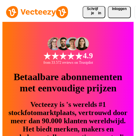
Schrijf 
Inloggen
je
in
4.9
from 33.572 reviews on Trustpilot
Betaalbare abonnementen
met eenvoudige prijzen
Vecteezy is 's werelds #1
stockfotomarktplaats, vertrouwd door
meer dan 90.000 klanten wereldwijd.
Het biedt merken, makers en