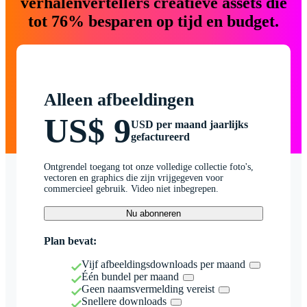
verhalenvertellers creatieve assets die
tot 76% besparen op tijd en budget.
Alleen afbeeldingen
US$ 9
USD per maand jaarlijks
gefactureerd
Ontgrendel toegang tot onze volledige collectie foto's,
vectoren en graphics die zijn vrijgegeven voor
commercieel gebruik. Video niet inbegrepen.
Nu abonneren
Plan bevat:
Vijf afbeeldingsdownloads per maand
Één bundel per maand
Geen naamsvermelding vereist
Snellere downloads