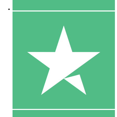
5 Downloaden
15
US$
00
10 Downloaden
20
US$
00