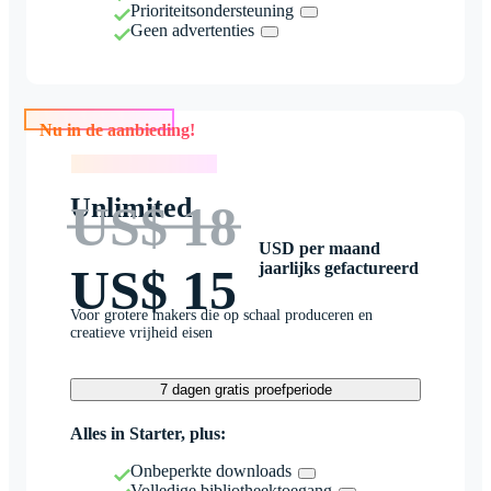
Prioriteitsondersteuning
Geen advertenties
Nu in de aanbieding!
Nu in de aanbieding!
Unlimited
US$ 18
USD per maand
jaarlijks gefactureerd
US$ 15
Voor grotere makers die op schaal produceren en
creatieve vrijheid eisen
7 dagen gratis proefperiode
Alles in Starter, plus:
Onbeperkte downloads
Volledige bibliotheektoegang