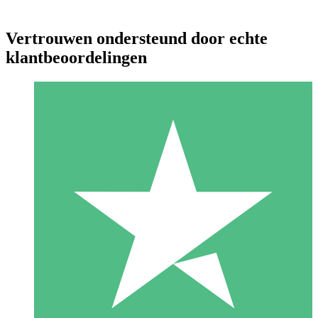
Vertrouwen ondersteund door echte
klantbeoordelingen
Individuele Creditpakketten
Betaal per gebruik met downloadtegoeden. Geen maandelijkse
verplichting vereist.
1 Downloaden
10
US$
00