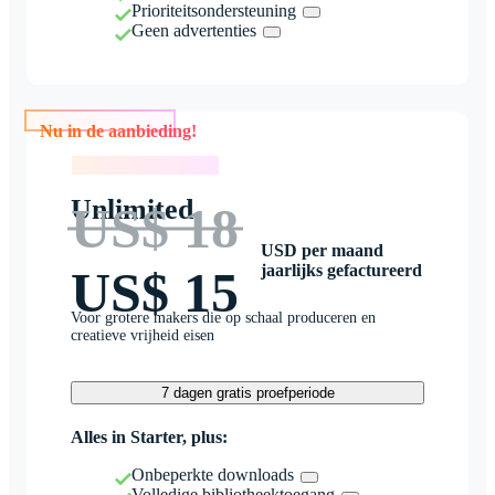
Prioriteitsondersteuning
Geen advertenties
Nu in de aanbieding!
Nu in de aanbieding!
Unlimited
US$ 18
USD per maand
jaarlijks gefactureerd
US$ 15
Voor grotere makers die op schaal produceren en
creatieve vrijheid eisen
7 dagen gratis proefperiode
Alles in Starter, plus:
Onbeperkte downloads
Volledige bibliotheektoegang