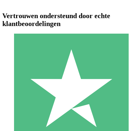
Vertrouwen ondersteund door echte
klantbeoordelingen
Individuele Creditpakketten
Betaal per gebruik met downloadtegoeden. Geen maandelijkse
verplichting vereist.
1 Downloaden
10
US$
00