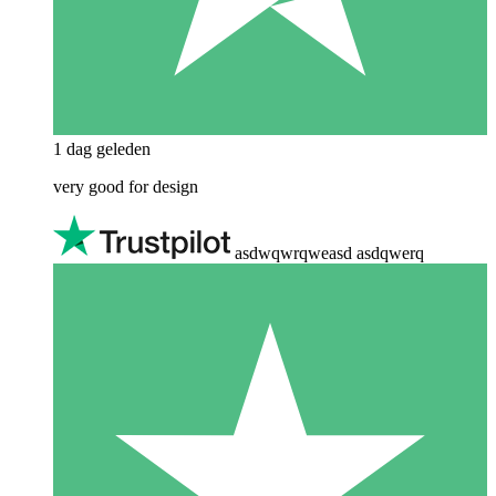
1 dag geleden
very good for design
asdwqwrqweasd asdqwerq