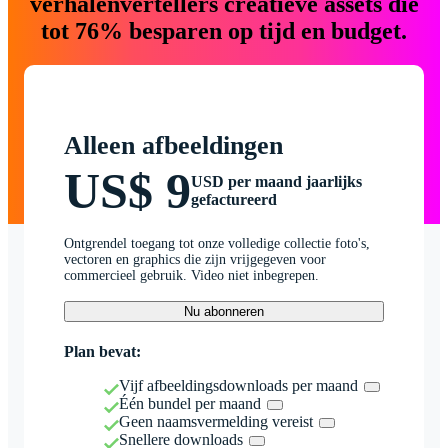
verhalenvertellers creatieve assets die
tot 76% besparen op tijd en budget.
Alleen afbeeldingen
US$ 9
USD per maand jaarlijks
gefactureerd
Ontgrendel toegang tot onze volledige collectie foto's,
vectoren en graphics die zijn vrijgegeven voor
commercieel gebruik. Video niet inbegrepen.
Nu abonneren
Plan bevat:
Vijf afbeeldingsdownloads per maand
Één bundel per maand
Geen naamsvermelding vereist
Snellere downloads