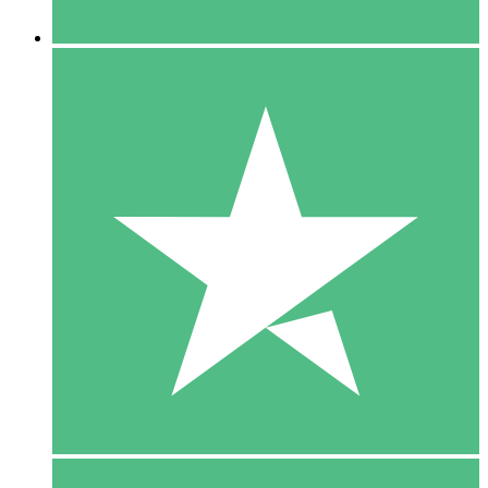
5 Downloaden
15
US$
00
10 Downloaden
20
US$
00