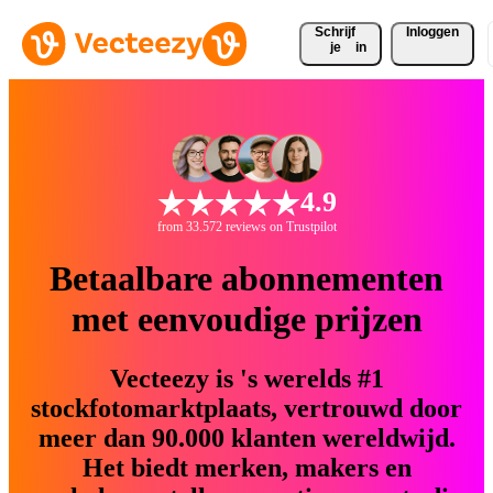
Schrijf 
Inloggen
je
in
4.9
from 33.572 reviews on Trustpilot
Betaalbare abonnementen
met eenvoudige prijzen
Vecteezy is 's werelds #1
stockfotomarktplaats, vertrouwd door
meer dan 90.000 klanten wereldwijd.
Het biedt merken, makers en