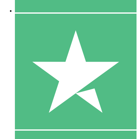
5 Downloaden
15
US$
00
10 Downloaden
20
US$
00