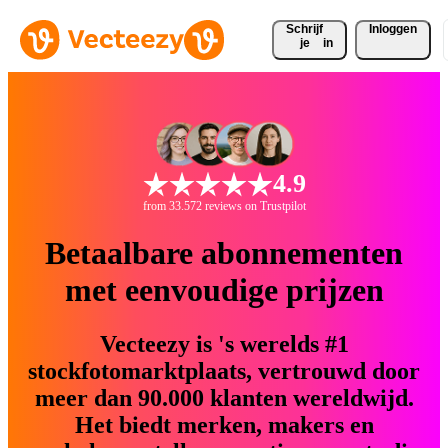
Schrijf 
Inloggen
je
in
4.9
from 33.572 reviews on Trustpilot
Betaalbare abonnementen
met eenvoudige prijzen
Vecteezy is 's werelds #1
stockfotomarktplaats, vertrouwd door
meer dan 90.000 klanten wereldwijd.
Het biedt merken, makers en