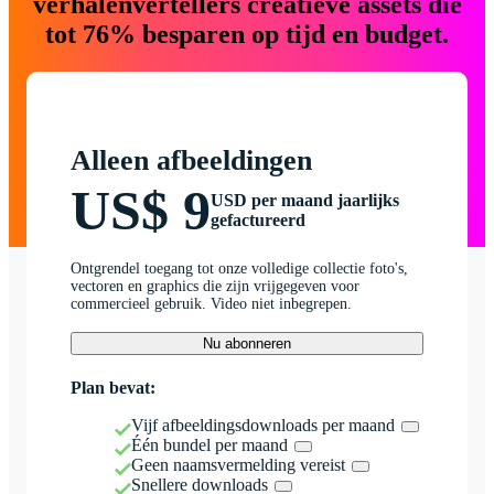
verhalenvertellers creatieve assets die
tot 76% besparen op tijd en budget.
Alleen afbeeldingen
US$ 9
USD per maand jaarlijks
gefactureerd
Ontgrendel toegang tot onze volledige collectie foto's,
vectoren en graphics die zijn vrijgegeven voor
commercieel gebruik. Video niet inbegrepen.
Nu abonneren
Plan bevat:
Vijf afbeeldingsdownloads per maand
Één bundel per maand
Geen naamsvermelding vereist
Snellere downloads