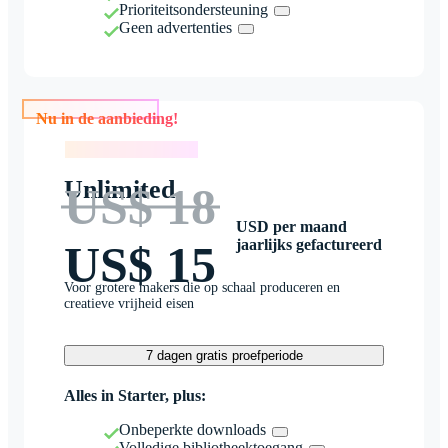
Prioriteitsondersteuning
Geen advertenties
Nu in de aanbieding!
Nu in de aanbieding!
Unlimited
US$ 18
USD per maand
jaarlijks gefactureerd
US$ 15
Voor grotere makers die op schaal produceren en
creatieve vrijheid eisen
7 dagen gratis proefperiode
Alles in Starter, plus:
Onbeperkte downloads
Volledige bibliotheektoegang