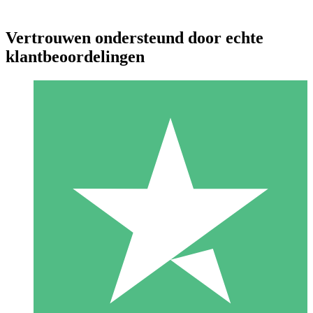
Vertrouwen ondersteund door echte
klantbeoordelingen
Individuele Creditpakketten
Betaal per gebruik met downloadtegoeden. Geen maandelijkse
verplichting vereist.
1 Downloaden
10
US$
00