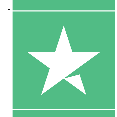
5 Downloaden
15
US$
00
10 Downloaden
20
US$
00