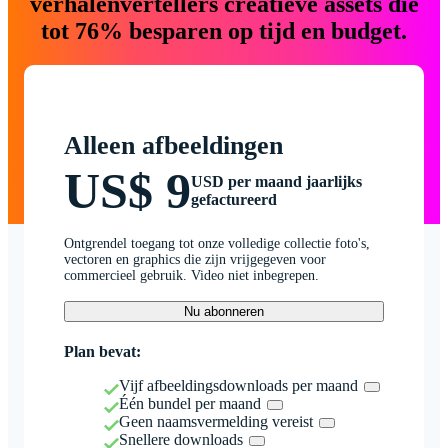
verhalenvertellers creatieve assets die
tot 76% besparen op tijd en budget.
Alleen afbeeldingen
US$ 9
USD per maand jaarlijks
gefactureerd
Ontgrendel toegang tot onze volledige collectie foto's,
vectoren en graphics die zijn vrijgegeven voor
commercieel gebruik. Video niet inbegrepen.
Nu abonneren
Plan bevat:
Vijf afbeeldingsdownloads per maand
Één bundel per maand
Geen naamsvermelding vereist
Snellere downloads