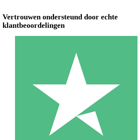
Vertrouwen ondersteund door echte
klantbeoordelingen
Individuele Creditpakketten
Betaal per gebruik met downloadtegoeden. Geen maandelijkse
verplichting vereist.
1 Downloaden
10
US$
00