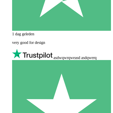
1 dag geleden
very good for design
asdwqwrqweasd asdqwerq