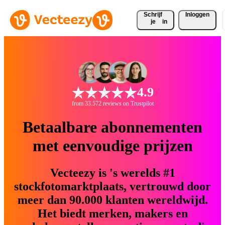
Schrijf 
Inloggen
je
in
4.9
from 33.572 reviews on Trustpilot
Betaalbare abonnementen
met eenvoudige prijzen
Vecteezy is 's werelds #1
stockfotomarktplaats, vertrouwd door
meer dan 90.000 klanten wereldwijd.
Het biedt merken, makers en