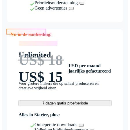
Prioriteitsondersteuning
Geen advertenties
Nu in de aanbieding!
Nu in de aanbieding!
Unlimited
US$ 18
USD per maand
jaarlijks gefactureerd
US$ 15
Voor grotere makers die op schaal produceren en
creatieve vrijheid eisen
7 dagen gratis proefperiode
Alles in Starter, plus:
Onbeperkte downloads
Volledige bibliotheektoegang