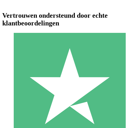
Vertrouwen ondersteund door echte
klantbeoordelingen
Individuele Creditpakketten
Betaal per gebruik met downloadtegoeden. Geen maandelijkse
verplichting vereist.
1 Downloaden
10
US$
00