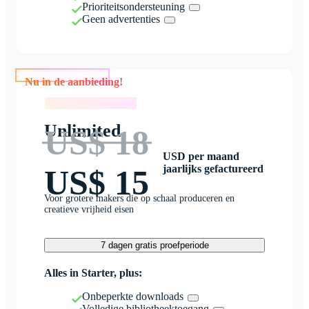
Prioriteitsondersteuning
Geen advertenties
Nu in de aanbieding!
Nu in de aanbieding!
Unlimited
US$ 18
USD per maand
jaarlijks gefactureerd
US$ 15
Voor grotere makers die op schaal produceren en
creatieve vrijheid eisen
7 dagen gratis proefperiode
Alles in Starter, plus:
Onbeperkte downloads
Volledige bibliotheektoegang