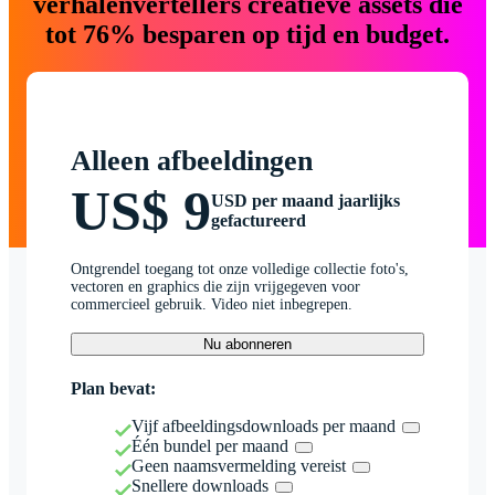
verhalenvertellers creatieve assets die
tot 76% besparen op tijd en budget.
Alleen afbeeldingen
US$ 9
USD per maand jaarlijks
gefactureerd
Ontgrendel toegang tot onze volledige collectie foto's,
vectoren en graphics die zijn vrijgegeven voor
commercieel gebruik. Video niet inbegrepen.
Nu abonneren
Plan bevat:
Vijf afbeeldingsdownloads per maand
Één bundel per maand
Geen naamsvermelding vereist
Snellere downloads