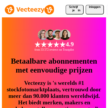
Schrijf 
Inloggen
je
in
4.9
from 33.572 reviews on Trustpilot
Betaalbare abonnementen
met eenvoudige prijzen
Vecteezy is 's werelds #1
stockfotomarktplaats, vertrouwd door
meer dan 90.000 klanten wereldwijd.
Het biedt merken, makers en