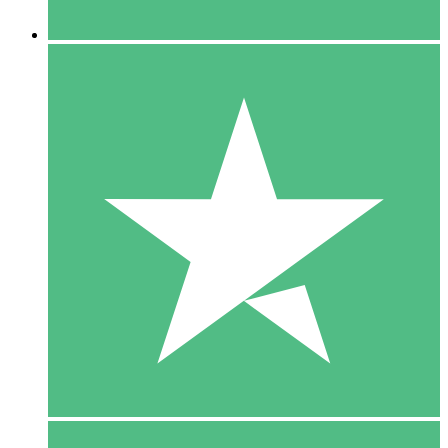
5 Downloaden
15
US$
00
10 Downloaden
20
US$
00