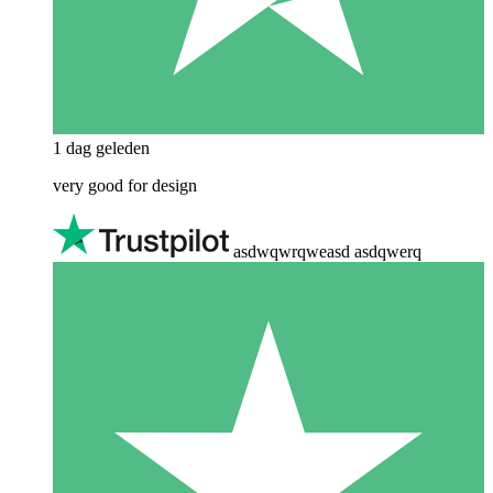
1 dag geleden
very good for design
asdwqwrqweasd asdqwerq