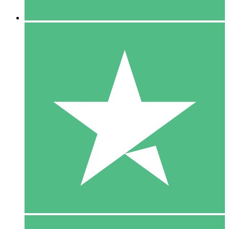
5 Downloaden
15
US$
00
10 Downloaden
20
US$
00