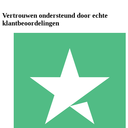
Vertrouwen ondersteund door echte
klantbeoordelingen
Individuele Creditpakketten
Betaal per gebruik met downloadtegoeden. Geen maandelijkse
verplichting vereist.
1 Downloaden
10
US$
00