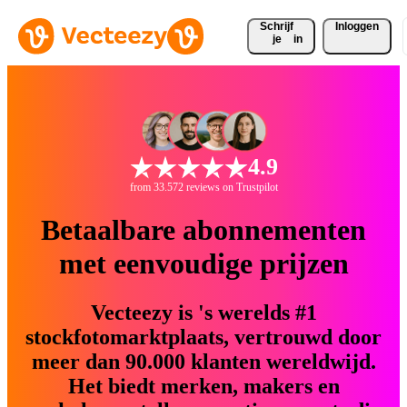
Schrijf 
Inloggen
je
in
4.9
from 33.572 reviews on Trustpilot
Betaalbare abonnementen
met eenvoudige prijzen
Vecteezy is 's werelds #1
stockfotomarktplaats, vertrouwd door
meer dan 90.000 klanten wereldwijd.
Het biedt merken, makers en