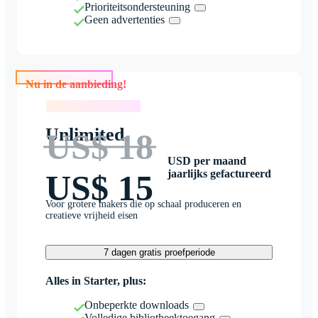
Prioriteitsondersteuning
Geen advertenties
Nu in de aanbieding!
Nu in de aanbieding!
Unlimited
US$ 18
USD per maand
jaarlijks gefactureerd
US$ 15
Voor grotere makers die op schaal produceren en
creatieve vrijheid eisen
7 dagen gratis proefperiode
Alles in Starter, plus:
Onbeperkte downloads
Volledige bibliotheektoegang