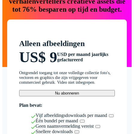
verhalenvertellers creatieve assets die
tot 76% besparen op tijd en budget.
Alleen afbeeldingen
US$ 9
USD per maand jaarlijks
gefactureerd
Ontgrendel toegang tot onze volledige collectie foto's,
vectoren en graphics die zijn vrijgegeven voor
commercieel gebruik. Video niet inbegrepen.
Nu abonneren
Plan bevat:
Vijf afbeeldingsdownloads per maand
Één bundel per maand
Geen naamsvermelding vereist
Snellere downloads