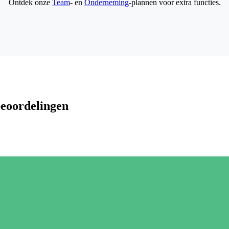
Ontdek onze
Team
- en
Onderneming
-plannen voor extra functies.
beoordelingen