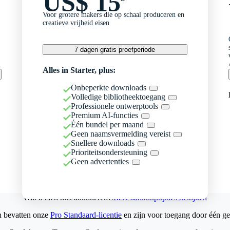
US$ 15
Voor grotere makers die op schaal produceren en
creatieve vrijheid eisen
7 dagen gratis proefperiode
Alles in Starter, plus:
Onbeperkte downloads
Volledige bibliotheektoegang
Professionele ontwerptools
Premium AI-functies
Één bundel per maand
Geen naamsvermelding vereist
Snellere downloads
Prioriteitsondersteuning
Geen advertenties
Wilt u zich niet abonneren?
Meer aankoopopties bekijken
n bevatten onze
Pro Standaard-licentie
en zijn voor toegang door één ge