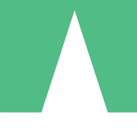
Individuele Creditpakketten
l per gebruik met downloadtegoeden. Geen maandelijkse verplichting ve
1 Downloaden
5 Downloaden
10 Downloaden
10
15
20
US$
00
US$
00
US$
00