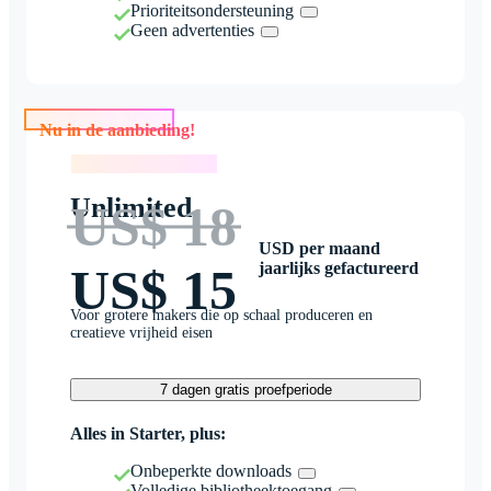
Prioriteitsondersteuning
Geen advertenties
Nu in de aanbieding!
Nu in de aanbieding!
Unlimited
US$ 18
USD per maand
jaarlijks gefactureerd
US$ 15
Voor grotere makers die op schaal produceren en
creatieve vrijheid eisen
7 dagen gratis proefperiode
Alles in Starter, plus:
Onbeperkte downloads
Volledige bibliotheektoegang