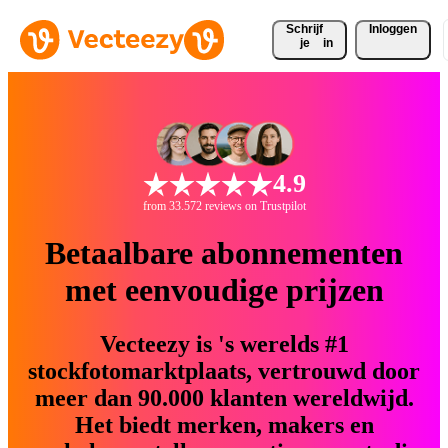
Schrijf 
Inloggen
je
in
4.9
from 33.572 reviews on Trustpilot
Betaalbare abonnementen
met eenvoudige prijzen
Vecteezy is 's werelds #1
stockfotomarktplaats, vertrouwd door
meer dan 90.000 klanten wereldwijd.
Het biedt merken, makers en