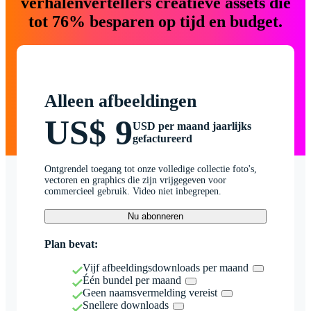
verhalenvertellers creatieve assets die
tot 76% besparen op tijd en budget.
Alleen afbeeldingen
US$ 9
USD per maand jaarlijks
gefactureerd
Ontgrendel toegang tot onze volledige collectie foto's,
vectoren en graphics die zijn vrijgegeven voor
commercieel gebruik. Video niet inbegrepen.
Nu abonneren
Plan bevat:
Vijf afbeeldingsdownloads per maand
Één bundel per maand
Geen naamsvermelding vereist
Snellere downloads