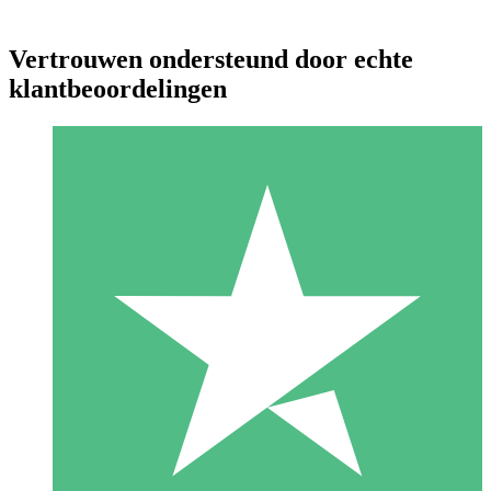
Vertrouwen ondersteund door echte
klantbeoordelingen
Individuele Creditpakketten
Betaal per gebruik met downloadtegoeden. Geen maandelijkse
verplichting vereist.
1 Downloaden
10
US$
00