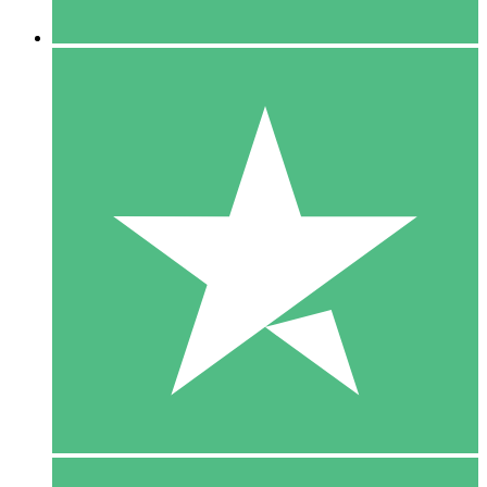
5 Downloaden
15
US$
00
10 Downloaden
20
US$
00