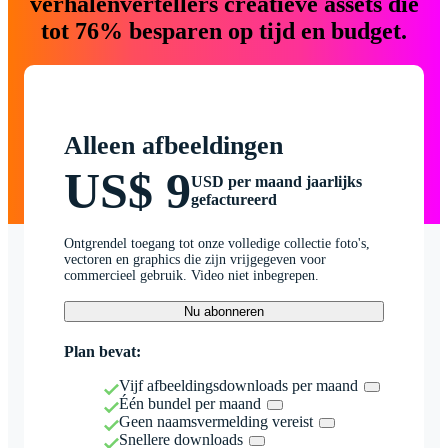
verhalenvertellers creatieve assets die
tot 76% besparen op tijd en budget.
Alleen afbeeldingen
US$ 9
USD per maand jaarlijks
gefactureerd
Ontgrendel toegang tot onze volledige collectie foto's,
vectoren en graphics die zijn vrijgegeven voor
commercieel gebruik. Video niet inbegrepen.
Nu abonneren
Plan bevat:
Vijf afbeeldingsdownloads per maand
Één bundel per maand
Geen naamsvermelding vereist
Snellere downloads