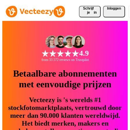
Schrijf 
Inloggen
je
in
4.9
from 33.572 reviews on Trustpilot
Betaalbare abonnementen
met eenvoudige prijzen
Vecteezy is 's werelds #1
stockfotomarktplaats, vertrouwd door
meer dan 90.000 klanten wereldwijd.
Het biedt merken, makers en