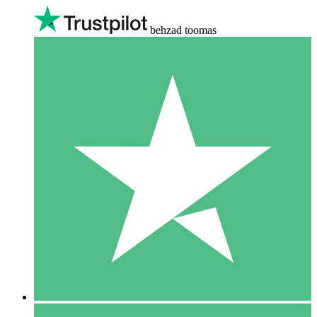
behzad toomas