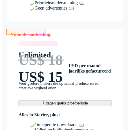
Prioriteitsondersteuning
Geen advertenties
Nu in de aanbieding!
Nu in de aanbieding!
Unlimited
US$ 18
USD per maand
jaarlijks gefactureerd
US$ 15
Voor grotere makers die op schaal produceren en
creatieve vrijheid eisen
7 dagen gratis proefperiode
Alles in Starter, plus:
Onbeperkte downloads
Volledige bibliotheektoegang