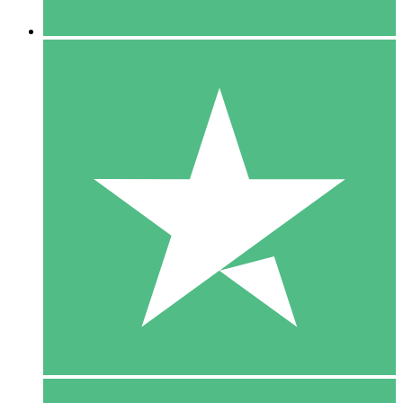
5 Downloaden
15
US$
00
10 Downloaden
20
US$
00