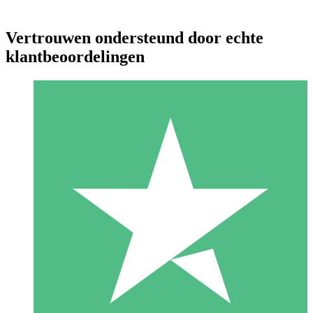
Vertrouwen ondersteund door echte
klantbeoordelingen
Individuele Creditpakketten
Betaal per gebruik met downloadtegoeden. Geen maandelijkse
verplichting vereist.
1 Downloaden
10
US$
00