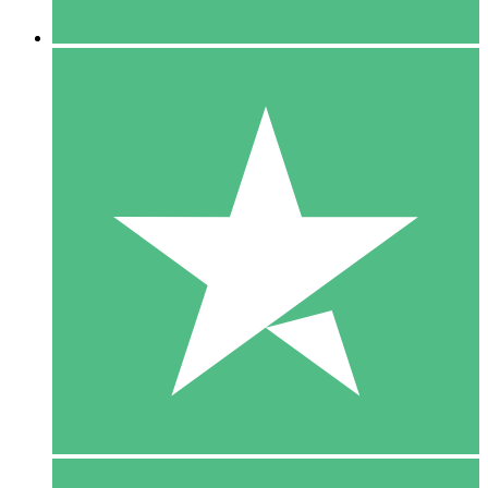
5 Downloaden
15
US$
00
10 Downloaden
20
US$
00