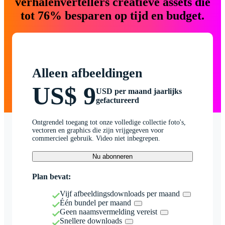
verhalenvertellers creatieve assets die
tot 76% besparen op tijd en budget.
Alleen afbeeldingen
US$ 9
USD per maand jaarlijks
gefactureerd
Ontgrendel toegang tot onze volledige collectie foto's,
vectoren en graphics die zijn vrijgegeven voor
commercieel gebruik. Video niet inbegrepen.
Nu abonneren
Plan bevat:
Vijf afbeeldingsdownloads per maand
Één bundel per maand
Geen naamsvermelding vereist
Snellere downloads