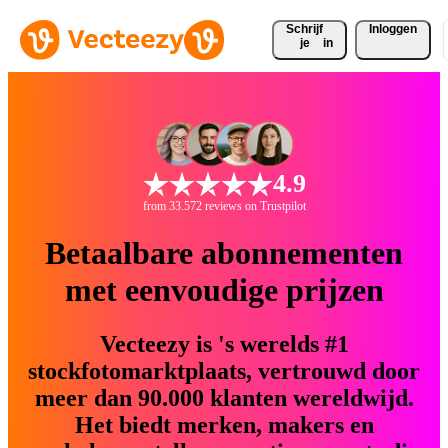
Schrijf 
Inloggen
je
in
4.9
from 33.572 reviews on Trustpilot
Betaalbare abonnementen
met eenvoudige prijzen
Vecteezy is 's werelds #1
stockfotomarktplaats, vertrouwd door
meer dan 90.000 klanten wereldwijd.
Het biedt merken, makers en