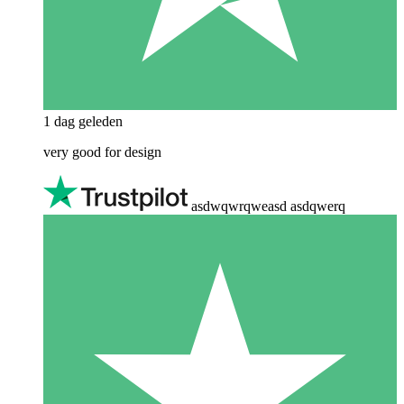
1 dag geleden
very good for design
asdwqwrqweasd asdqwerq