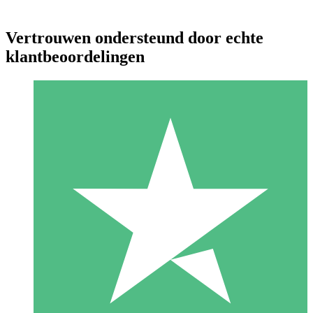
Vertrouwen ondersteund door echte
klantbeoordelingen
Individuele Creditpakketten
Betaal per gebruik met downloadtegoeden. Geen maandelijkse
verplichting vereist.
1 Downloaden
10
US$
00