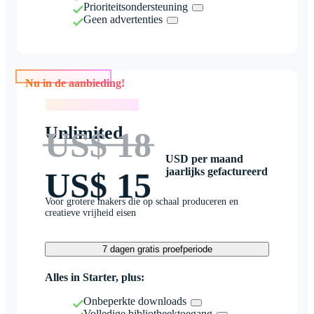
Prioriteitsondersteuning
Geen advertenties
Nu in de aanbieding!
Nu in de aanbieding!
Unlimited
US$ 18
USD per maand
jaarlijks gefactureerd
US$ 15
Voor grotere makers die op schaal produceren en
creatieve vrijheid eisen
7 dagen gratis proefperiode
Alles in Starter, plus:
Onbeperkte downloads
Volledige bibliotheektoegang