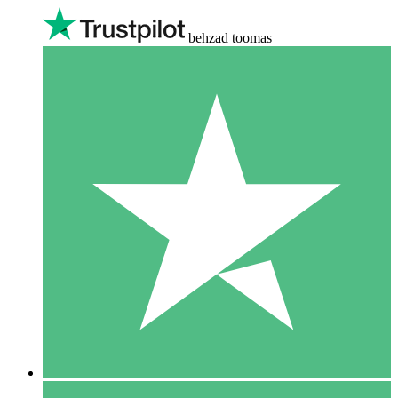
behzad toomas