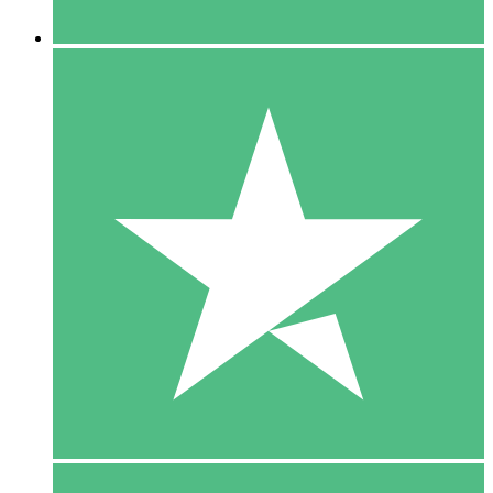
5 Downloaden
15
US$
00
10 Downloaden
20
US$
00