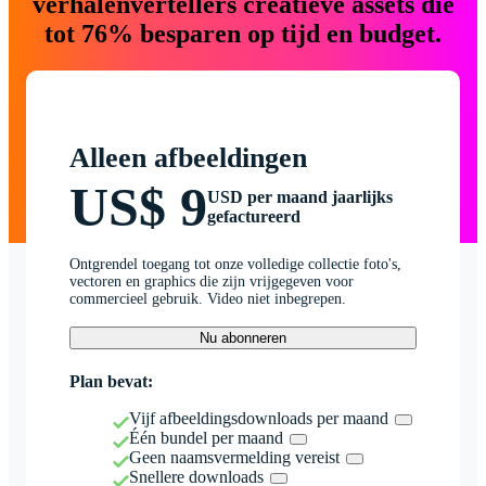
verhalenvertellers creatieve assets die
tot 76% besparen op tijd en budget.
Alleen afbeeldingen
US$ 9
USD per maand jaarlijks
gefactureerd
Ontgrendel toegang tot onze volledige collectie foto's,
vectoren en graphics die zijn vrijgegeven voor
commercieel gebruik. Video niet inbegrepen.
Nu abonneren
Plan bevat:
Vijf afbeeldingsdownloads per maand
Één bundel per maand
Geen naamsvermelding vereist
Snellere downloads