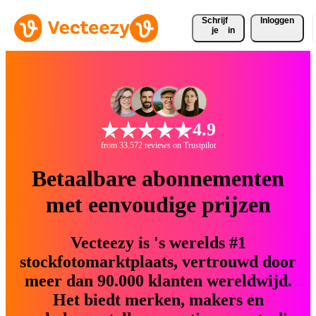
Schrijf 
Inloggen
je
in
4.9
from 33.572 reviews on Trustpilot
Betaalbare abonnementen
met eenvoudige prijzen
Vecteezy is 's werelds #1
stockfotomarktplaats, vertrouwd door
meer dan 90.000 klanten wereldwijd.
Het biedt merken, makers en