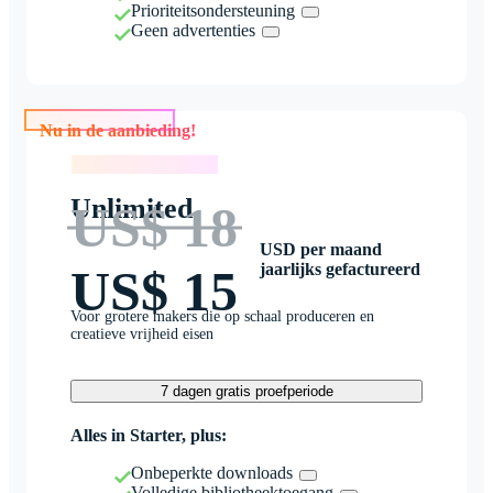
Prioriteitsondersteuning
Geen advertenties
Nu in de aanbieding!
Nu in de aanbieding!
Unlimited
US$ 18
USD per maand
jaarlijks gefactureerd
US$ 15
Voor grotere makers die op schaal produceren en
creatieve vrijheid eisen
7 dagen gratis proefperiode
Alles in Starter, plus:
Onbeperkte downloads
Volledige bibliotheektoegang