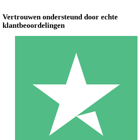
Vertrouwen ondersteund door echte
klantbeoordelingen
Individuele Creditpakketten
Betaal per gebruik met downloadtegoeden. Geen maandelijkse
verplichting vereist.
1 Downloaden
10
US$
00