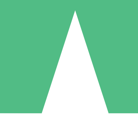
Individuele Creditpakketten
l per gebruik met downloadtegoeden. Geen maandelijkse verplichting ve
1 Downloaden
5 Downloaden
10 Downloaden
10
15
20
US$
00
US$
00
US$
00