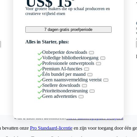
US$ 15
Voor grotere makers die op schaal produceren en
creatieve vrijheid eisen
7 dagen gratis proefperiode
Alles in Starter, plus:
Onbeperkte downloads
Volledige bibliotheektoegang
Professionele ontwerptools
Premium AI-functies
Één bundel per maand
Geen naamsvermelding vereist
Snellere downloads
Prioriteitsondersteuning
Geen advertenties
Wilt u zich niet abonneren?
Meer aankoopopties bekijken
n bevatten onze
Pro Standaard-licentie
en zijn voor toegang door één ge