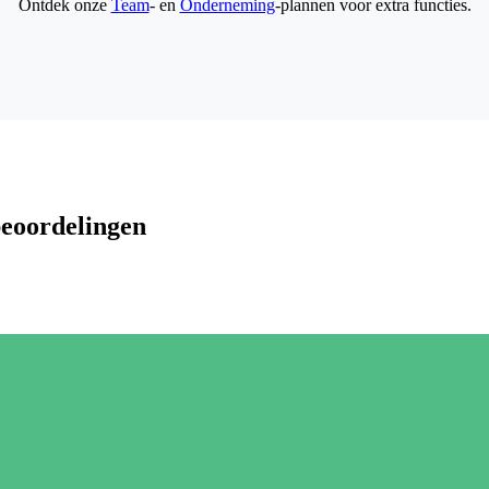
Ontdek onze
Team
- en
Onderneming
-plannen voor extra functies.
beoordelingen