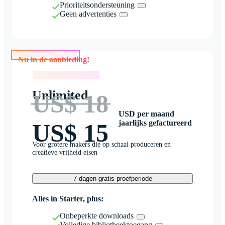
Prioriteitsondersteuning
Geen advertenties
Nu in de aanbieding!
Nu in de aanbieding!
Unlimited
US$ 18
USD per maand
jaarlijks gefactureerd
US$ 15
Voor grotere makers die op schaal produceren en
creatieve vrijheid eisen
7 dagen gratis proefperiode
Alles in Starter, plus:
Onbeperkte downloads
Volledige bibliotheektoegang