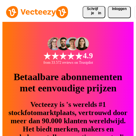
Schrijf 
Inloggen
je
in
4.9
from 33.572 reviews on Trustpilot
Betaalbare abonnementen
met eenvoudige prijzen
Vecteezy is 's werelds #1
stockfotomarktplaats, vertrouwd door
meer dan 90.000 klanten wereldwijd.
Het biedt merken, makers en