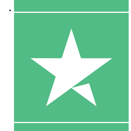
5 Downloaden
15
US$
00
10 Downloaden
20
US$
00