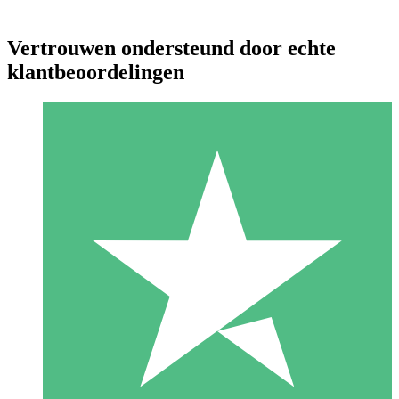
Vertrouwen ondersteund door echte
klantbeoordelingen
Individuele Creditpakketten
Betaal per gebruik met downloadtegoeden. Geen maandelijkse
verplichting vereist.
1 Downloaden
10
US$
00