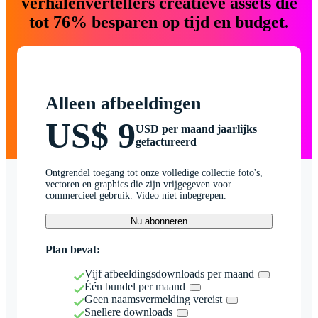
verhalenvertellers creatieve assets die
tot 76% besparen op tijd en budget.
Alleen afbeeldingen
US$ 9
USD per maand jaarlijks
gefactureerd
Ontgrendel toegang tot onze volledige collectie foto's,
vectoren en graphics die zijn vrijgegeven voor
commercieel gebruik. Video niet inbegrepen.
Nu abonneren
Plan bevat:
Vijf afbeeldingsdownloads per maand
Één bundel per maand
Geen naamsvermelding vereist
Snellere downloads