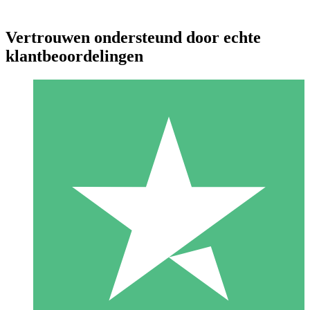
Vertrouwen ondersteund door echte
klantbeoordelingen
Individuele Creditpakketten
Betaal per gebruik met downloadtegoeden. Geen maandelijkse
verplichting vereist.
1 Downloaden
10
US$
00