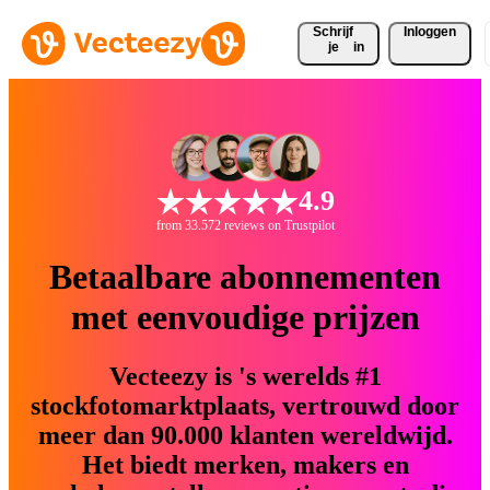
Schrijf 
Inloggen
je
in
4.9
from 33.572 reviews on Trustpilot
Betaalbare abonnementen
met eenvoudige prijzen
Vecteezy is 's werelds #1
stockfotomarktplaats, vertrouwd door
meer dan 90.000 klanten wereldwijd.
Het biedt merken, makers en