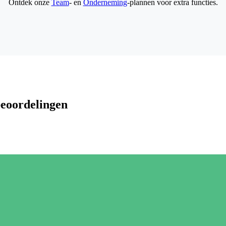
Ontdek onze
Team
- en
Onderneming
-plannen voor extra functies.
beoordelingen