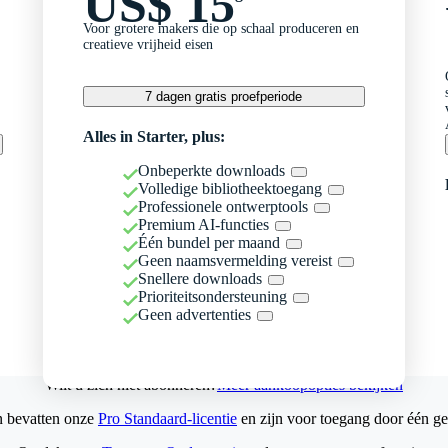
US$ 15
Voor grotere makers die op schaal produceren en
creatieve vrijheid eisen
7 dagen gratis proefperiode
Alles in Starter, plus:
Onbeperkte downloads
Volledige bibliotheektoegang
Professionele ontwerptools
Premium AI-functies
Één bundel per maand
Geen naamsvermelding vereist
Snellere downloads
Prioriteitsondersteuning
Geen advertenties
Wilt u zich niet abonneren?
Meer aankoopopties bekijken
n bevatten onze
Pro Standaard-licentie
en zijn voor toegang door één ge