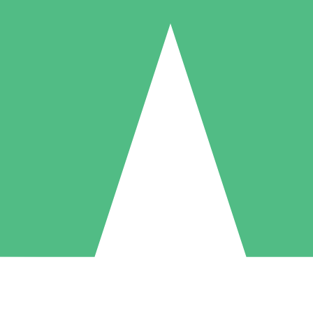
Individuele Creditpakketten
l per gebruik met downloadtegoeden. Geen maandelijkse verplichting ve
1 Downloaden
5 Downloaden
10 Downloaden
10
15
20
US$
00
US$
00
US$
00