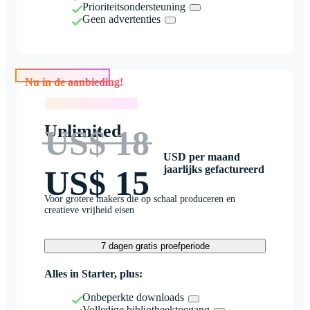
Prioriteitsondersteuning
Geen advertenties
Nu in de aanbieding!
Nu in de aanbieding!
Unlimited
US$ 18
USD per maand
jaarlijks gefactureerd
US$ 15
Voor grotere makers die op schaal produceren en
creatieve vrijheid eisen
7 dagen gratis proefperiode
Alles in Starter, plus:
Onbeperkte downloads
Volledige bibliotheektoegang