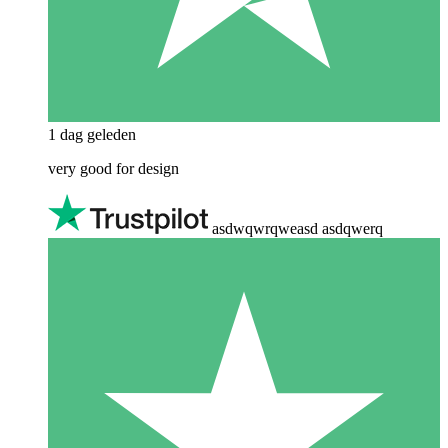
1 dag geleden
very good for design
asdwqwrqweasd asdqwerq