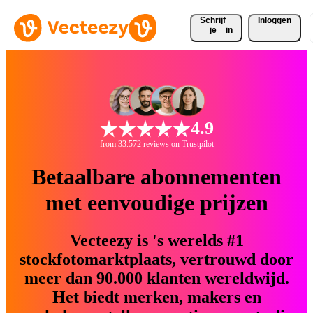
Schrijf 
Inloggen
je
in
4.9
from 33.572 reviews on Trustpilot
Betaalbare abonnementen
met eenvoudige prijzen
Vecteezy is 's werelds #1
stockfotomarktplaats, vertrouwd door
meer dan 90.000 klanten wereldwijd.
Het biedt merken, makers en