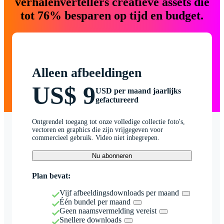
verhalenvertellers creatieve assets die
tot 76% besparen op tijd en budget.
Alleen afbeeldingen
US$ 9
USD per maand jaarlijks
gefactureerd
Ontgrendel toegang tot onze volledige collectie foto's,
vectoren en graphics die zijn vrijgegeven voor
commercieel gebruik. Video niet inbegrepen.
Nu abonneren
Plan bevat:
Vijf afbeeldingsdownloads per maand
Één bundel per maand
Geen naamsvermelding vereist
Snellere downloads