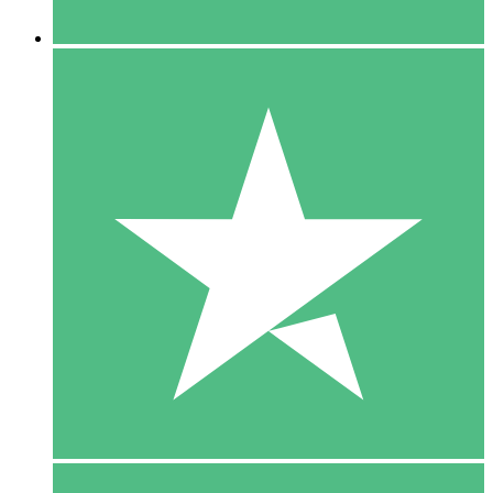
5 Downloaden
15
US$
00
10 Downloaden
20
US$
00