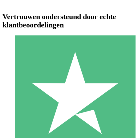
Vertrouwen ondersteund door echte
klantbeoordelingen
Individuele Creditpakketten
Betaal per gebruik met downloadtegoeden. Geen maandelijkse
verplichting vereist.
1 Downloaden
10
US$
00