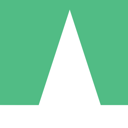
Individuele Creditpakketten
l per gebruik met downloadtegoeden. Geen maandelijkse verplichting ve
1 Downloaden
5 Downloaden
10 Downloaden
10
15
20
US$
00
US$
00
US$
00