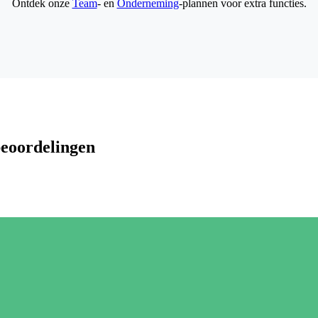
Ontdek onze
Team
- en
Onderneming
-plannen voor extra functies.
beoordelingen