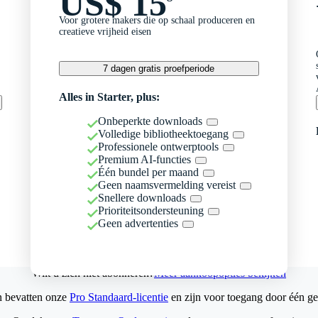
US$ 15
Voor grotere makers die op schaal produceren en
creatieve vrijheid eisen
7 dagen gratis proefperiode
Alles in Starter, plus:
Onbeperkte downloads
Volledige bibliotheektoegang
Professionele ontwerptools
Premium AI-functies
Één bundel per maand
Geen naamsvermelding vereist
Snellere downloads
Prioriteitsondersteuning
Geen advertenties
Wilt u zich niet abonneren?
Meer aankoopopties bekijken
n bevatten onze
Pro Standaard-licentie
en zijn voor toegang door één ge