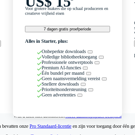
US$ 15
Voor grotere makers die op schaal produceren en
creatieve vrijheid eisen
7 dagen gratis proefperiode
Alles in Starter, plus:
Onbeperkte downloads
Volledige bibliotheektoegang
Professionele ontwerptools
Premium AI-functies
Één bundel per maand
Geen naamsvermelding vereist
Snellere downloads
Prioriteitsondersteuning
Geen advertenties
Wilt u zich niet abonneren?
Meer aankoopopties bekijken
n bevatten onze
Pro Standaard-licentie
en zijn voor toegang door één ge