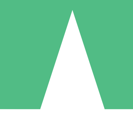
Individuele Creditpakketten
l per gebruik met downloadtegoeden. Geen maandelijkse verplichting ve
1 Downloaden
5 Downloaden
10 Downloaden
10
15
20
US$
00
US$
00
US$
00