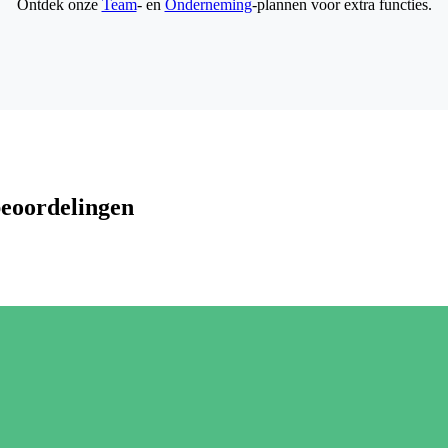
Ontdek onze
Team
- en
Onderneming
-plannen voor extra functies.
beoordelingen