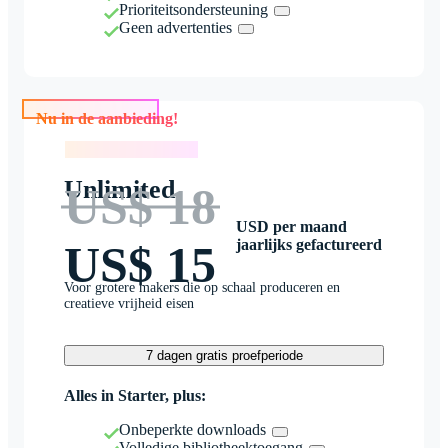
Prioriteitsondersteuning
Geen advertenties
Nu in de aanbieding!
Nu in de aanbieding!
Unlimited
US$ 18
USD per maand
jaarlijks gefactureerd
US$ 15
Voor grotere makers die op schaal produceren en
creatieve vrijheid eisen
7 dagen gratis proefperiode
Alles in Starter, plus:
Onbeperkte downloads
Volledige bibliotheektoegang