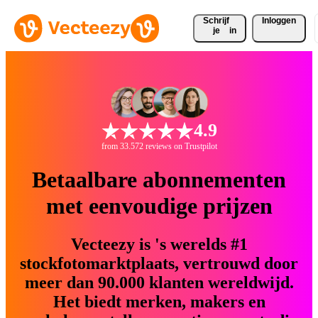
Schrijf 
Inloggen
je
in
4.9
from 33.572 reviews on Trustpilot
Betaalbare abonnementen
met eenvoudige prijzen
Vecteezy is 's werelds #1
stockfotomarktplaats, vertrouwd door
meer dan 90.000 klanten wereldwijd.
Het biedt merken, makers en