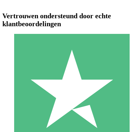
Vertrouwen ondersteund door echte
klantbeoordelingen
Individuele Creditpakketten
Betaal per gebruik met downloadtegoeden. Geen maandelijkse
verplichting vereist.
1 Downloaden
10
US$
00