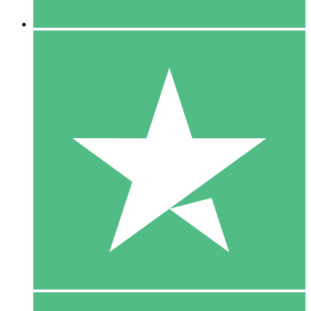
5 Downloaden
15
US$
00
10 Downloaden
20
US$
00