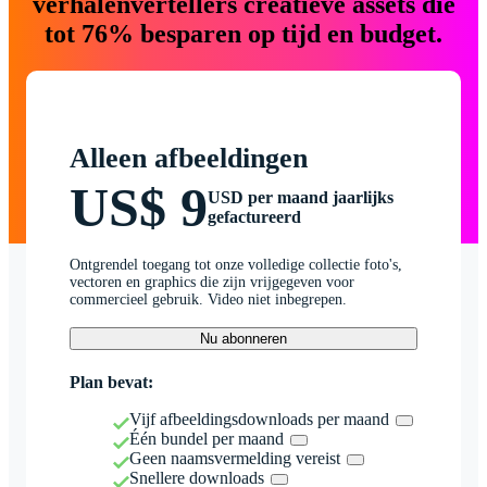
verhalenvertellers creatieve assets die
tot 76% besparen op tijd en budget.
Alleen afbeeldingen
US$ 9
USD per maand jaarlijks
gefactureerd
Ontgrendel toegang tot onze volledige collectie foto's,
vectoren en graphics die zijn vrijgegeven voor
commercieel gebruik. Video niet inbegrepen.
Nu abonneren
Plan bevat:
Vijf afbeeldingsdownloads per maand
Één bundel per maand
Geen naamsvermelding vereist
Snellere downloads