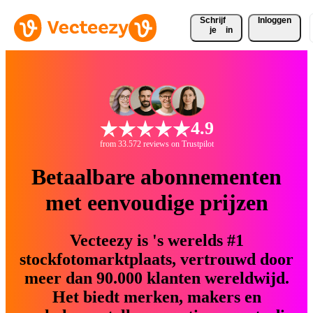
Schrijf 
Inloggen
je
in
4.9
from 33.572 reviews on Trustpilot
Betaalbare abonnementen
met eenvoudige prijzen
Vecteezy is 's werelds #1
stockfotomarktplaats, vertrouwd door
meer dan 90.000 klanten wereldwijd.
Het biedt merken, makers en