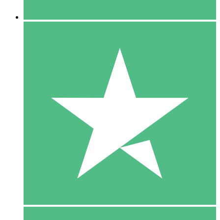
5 Downloaden
15
US$
00
10 Downloaden
20
US$
00