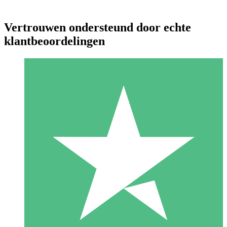
Vertrouwen ondersteund door echte
klantbeoordelingen
Individuele Creditpakketten
Betaal per gebruik met downloadtegoeden. Geen maandelijkse
verplichting vereist.
1 Downloaden
10
US$
00