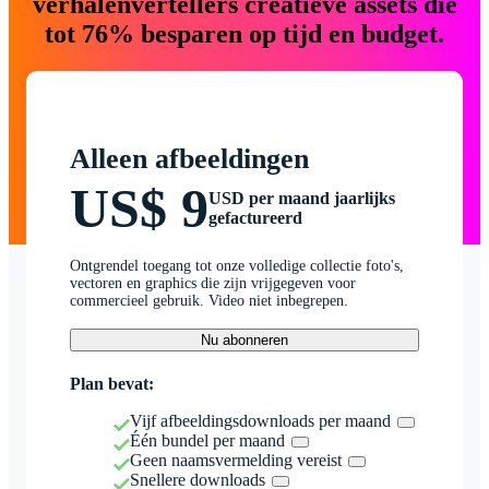
verhalenvertellers creatieve assets die
tot 76% besparen op tijd en budget.
Alleen afbeeldingen
US$ 9
USD per maand jaarlijks
gefactureerd
Ontgrendel toegang tot onze volledige collectie foto's,
vectoren en graphics die zijn vrijgegeven voor
commercieel gebruik. Video niet inbegrepen.
Nu abonneren
Plan bevat:
Vijf afbeeldingsdownloads per maand
Één bundel per maand
Geen naamsvermelding vereist
Snellere downloads