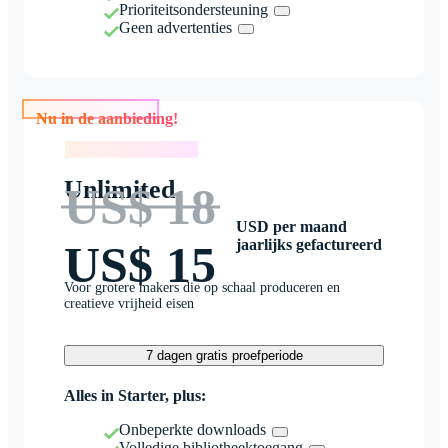
Prioriteitsondersteuning
Geen advertenties
Nu in de aanbieding!
Nu in de aanbieding!
Unlimited
US$ 18
USD per maand
jaarlijks gefactureerd
US$ 15
Voor grotere makers die op schaal produceren en
creatieve vrijheid eisen
7 dagen gratis proefperiode
Alles in Starter, plus:
Onbeperkte downloads
Volledige bibliotheektoegang