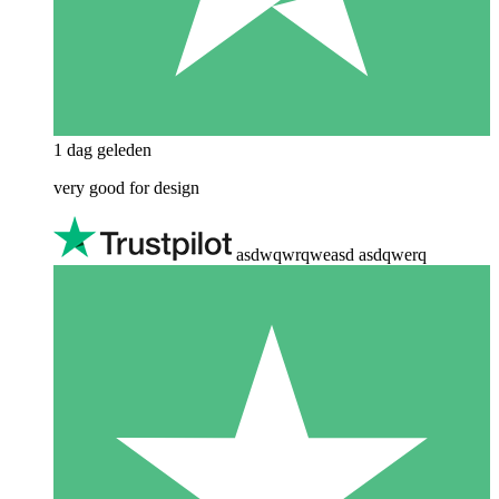
1 dag geleden
very good for design
asdwqwrqweasd asdqwerq