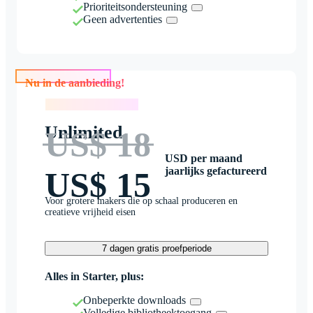
Prioriteitsondersteuning
Geen advertenties
Nu in de aanbieding!
Nu in de aanbieding!
Unlimited
US$ 18
USD per maand
jaarlijks gefactureerd
US$ 15
Voor grotere makers die op schaal produceren en
creatieve vrijheid eisen
7 dagen gratis proefperiode
Alles in Starter, plus:
Onbeperkte downloads
Volledige bibliotheektoegang