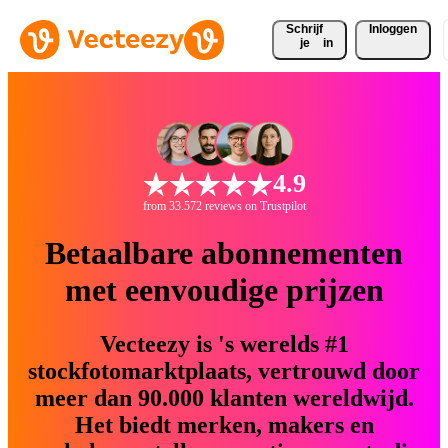
Schrijf 
Inloggen
je
in
4.9
from 33.572 reviews on Trustpilot
Betaalbare abonnementen
met eenvoudige prijzen
Vecteezy is 's werelds #1
stockfotomarktplaats, vertrouwd door
meer dan 90.000 klanten wereldwijd.
Het biedt merken, makers en