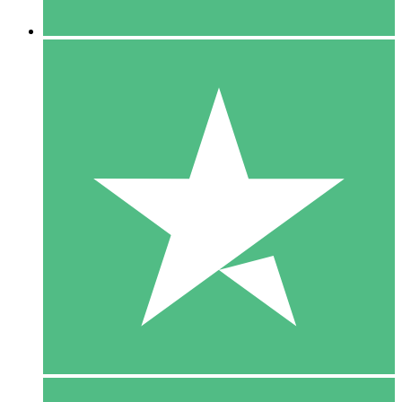
5 Downloaden
15
US$
00
10 Downloaden
20
US$
00