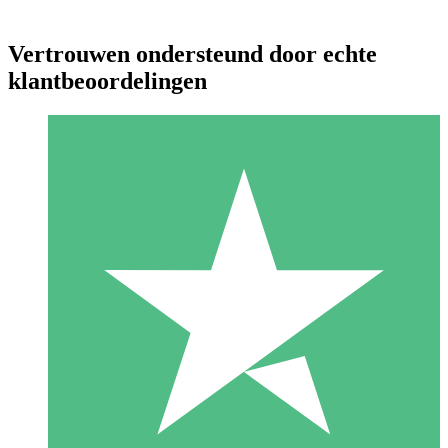
Vertrouwen ondersteund door echte
klantbeoordelingen
Individuele Creditpakketten
Betaal per gebruik met downloadtegoeden. Geen maandelijkse
verplichting vereist.
1 Downloaden
10
US$
00