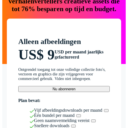
verhalenvertellers creatieve assets die
tot 76% besparen op tijd en budget.
Alleen afbeeldingen
US$ 9
USD per maand jaarlijks
gefactureerd
Ontgrendel toegang tot onze volledige collectie foto's,
vectoren en graphics die zijn vrijgegeven voor
commercieel gebruik. Video niet inbegrepen.
Nu abonneren
Plan bevat:
Vijf afbeeldingsdownloads per maand
Één bundel per maand
Geen naamsvermelding vereist
Snellere downloads