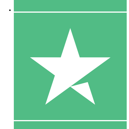
5 Downloaden
15
US$
00
10 Downloaden
20
US$
00