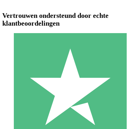
Vertrouwen ondersteund door echte
klantbeoordelingen
Individuele Creditpakketten
Betaal per gebruik met downloadtegoeden. Geen maandelijkse
verplichting vereist.
1 Downloaden
10
US$
00