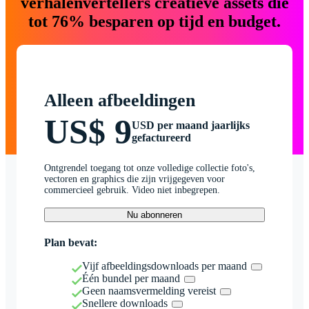
verhalenvertellers creatieve assets die
tot 76% besparen op tijd en budget.
Alleen afbeeldingen
US$ 9
USD per maand jaarlijks
gefactureerd
Ontgrendel toegang tot onze volledige collectie foto's,
vectoren en graphics die zijn vrijgegeven voor
commercieel gebruik. Video niet inbegrepen.
Nu abonneren
Plan bevat:
Vijf afbeeldingsdownloads per maand
Één bundel per maand
Geen naamsvermelding vereist
Snellere downloads