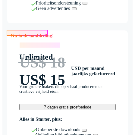
Prioriteitsondersteuning
Geen advertenties
Nu in de aanbieding!
Nu in de aanbieding!
Unlimited
US$ 18
USD per maand
jaarlijks gefactureerd
US$ 15
Voor grotere makers die op schaal produceren en
creatieve vrijheid eisen
7 dagen gratis proefperiode
Alles in Starter, plus:
Onbeperkte downloads
Volledige bibliotheektoegang