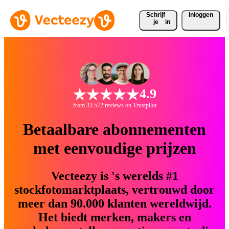
Schrijf 
Inloggen
je
in
4.9
from 33.572 reviews on Trustpilot
Betaalbare abonnementen
met eenvoudige prijzen
Vecteezy is 's werelds #1
stockfotomarktplaats, vertrouwd door
meer dan 90.000 klanten wereldwijd.
Het biedt merken, makers en