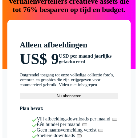
verhalenvertellers creatieve assets die
tot 76% besparen op tijd en budget.
Alleen afbeeldingen
US$ 9
USD per maand jaarlijks
gefactureerd
Ontgrendel toegang tot onze volledige collectie foto's,
vectoren en graphics die zijn vrijgegeven voor
commercieel gebruik. Video niet inbegrepen.
Nu abonneren
Plan bevat:
Vijf afbeeldingsdownloads per maand
Één bundel per maand
Geen naamsvermelding vereist
Snellere downloads