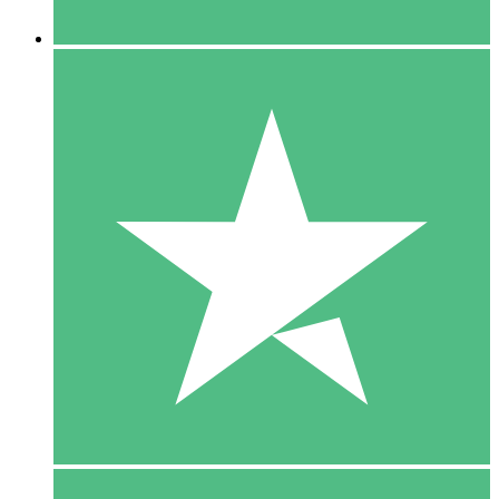
5 Downloaden
15
US$
00
10 Downloaden
20
US$
00