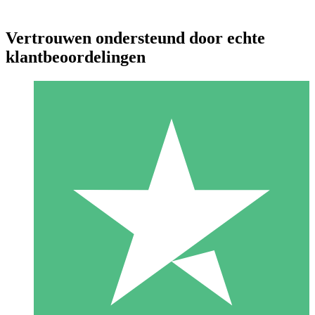
Vertrouwen ondersteund door echte
klantbeoordelingen
Individuele Creditpakketten
Betaal per gebruik met downloadtegoeden. Geen maandelijkse
verplichting vereist.
1 Downloaden
10
US$
00