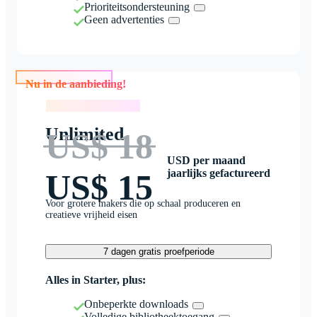
Prioriteitsondersteuning
Geen advertenties
Nu in de aanbieding!
Nu in de aanbieding!
Unlimited
US$ 18
USD per maand
jaarlijks gefactureerd
US$ 15
Voor grotere makers die op schaal produceren en
creatieve vrijheid eisen
7 dagen gratis proefperiode
Alles in Starter, plus:
Onbeperkte downloads
Volledige bibliotheektoegang