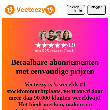
Schrijf 
Inloggen
je
in
4.9
from 33.572 reviews on Trustpilot
Betaalbare abonnementen
met eenvoudige prijzen
Vecteezy is 's werelds #1
stockfotomarktplaats, vertrouwd door
meer dan 90.000 klanten wereldwijd.
Het biedt merken, makers en