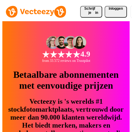
Schrijf 
Inloggen
je
in
4.9
from 33.572 reviews on Trustpilot
Betaalbare abonnementen
met eenvoudige prijzen
Vecteezy is 's werelds #1
stockfotomarktplaats, vertrouwd door
meer dan 90.000 klanten wereldwijd.
Het biedt merken, makers en