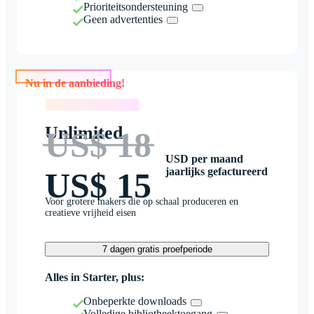
Prioriteitsondersteuning
Geen advertenties
Nu in de aanbieding!
Nu in de aanbieding!
Unlimited
US$ 18
USD per maand
jaarlijks gefactureerd
US$ 15
Voor grotere makers die op schaal produceren en
creatieve vrijheid eisen
7 dagen gratis proefperiode
Alles in Starter, plus:
Onbeperkte downloads
Volledige bibliotheektoegang