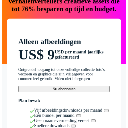
verhalenvertellers creatieve assets die
tot 76% besparen op tijd en budget.
Alleen afbeeldingen
US$ 9
USD per maand jaarlijks
gefactureerd
Ontgrendel toegang tot onze volledige collectie foto's,
vectoren en graphics die zijn vrijgegeven voor
commercieel gebruik. Video niet inbegrepen.
Nu abonneren
Plan bevat:
Vijf afbeeldingsdownloads per maand
Één bundel per maand
Geen naamsvermelding vereist
Snellere downloads