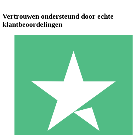
Vertrouwen ondersteund door echte
klantbeoordelingen
Individuele Creditpakketten
Betaal per gebruik met downloadtegoeden. Geen maandelijkse
verplichting vereist.
1 Downloaden
10
US$
00