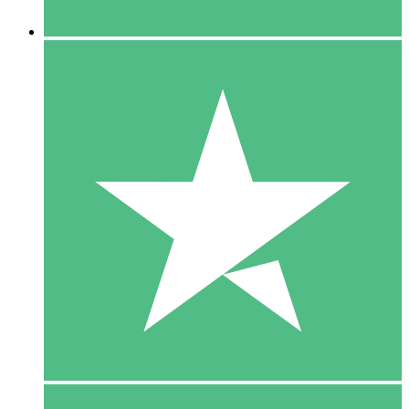
5 Downloaden
15
US$
00
10 Downloaden
20
US$
00