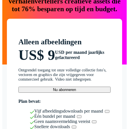
verhalenvertellers creatieve assets die
tot 76% besparen op tijd en budget.
Alleen afbeeldingen
US$ 9
USD per maand jaarlijks
gefactureerd
Ontgrendel toegang tot onze volledige collectie foto's,
vectoren en graphics die zijn vrijgegeven voor
commercieel gebruik. Video niet inbegrepen.
Nu abonneren
Plan bevat:
Vijf afbeeldingsdownloads per maand
Één bundel per maand
Geen naamsvermelding vereist
Snellere downloads