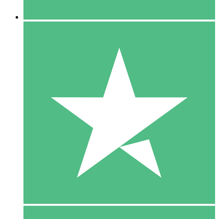
5 Downloaden
15
US$
00
10 Downloaden
20
US$
00