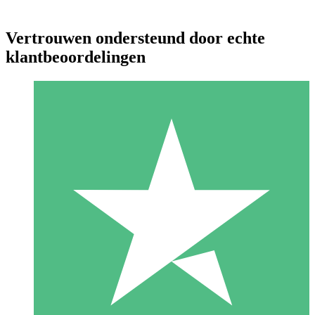
Vertrouwen ondersteund door echte
klantbeoordelingen
Individuele Creditpakketten
Betaal per gebruik met downloadtegoeden. Geen maandelijkse
verplichting vereist.
1 Downloaden
10
US$
00