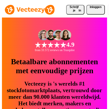
Schrijf 
Inloggen
je
in
4.9
from 33.572 reviews on Trustpilot
Betaalbare abonnementen
met eenvoudige prijzen
Vecteezy is 's werelds #1
stockfotomarktplaats, vertrouwd door
meer dan 90.000 klanten wereldwijd.
Het biedt merken, makers en