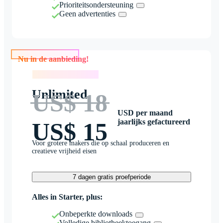
Prioriteitsondersteuning
Geen advertenties
Nu in de aanbieding!
Nu in de aanbieding!
Unlimited
US$ 18
USD per maand
jaarlijks gefactureerd
US$ 15
Voor grotere makers die op schaal produceren en
creatieve vrijheid eisen
7 dagen gratis proefperiode
Alles in Starter, plus:
Onbeperkte downloads
Volledige bibliotheektoegang