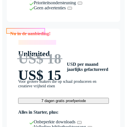
Prioriteitsondersteuning
Geen advertenties
Nu in de aanbieding!
Nu in de aanbieding!
Unlimited
US$ 18
USD per maand
jaarlijks gefactureerd
US$ 15
Voor grotere makers die op schaal produceren en
creatieve vrijheid eisen
7 dagen gratis proefperiode
Alles in Starter, plus:
Onbeperkte downloads
Volledige bibliotheektoegang