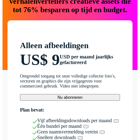
verhalenvertellers creatieve assets die
tot 76% besparen op tijd en budget.
Alleen afbeeldingen
US$ 9
USD per maand jaarlijks
gefactureerd
Ontgrendel toegang tot onze volledige collectie foto's,
vectoren en graphics die zijn vrijgegeven voor
commercieel gebruik. Video niet inbegrepen.
Nu abonneren
Plan bevat:
Vijf afbeeldingsdownloads per maand
Één bundel per maand
Geen naamsvermelding vereist
Snellere downloads