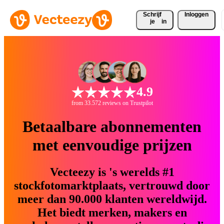
Schrijf 
Inloggen
je
in
4.9
from 33.572 reviews on Trustpilot
Betaalbare abonnementen
met eenvoudige prijzen
Vecteezy is 's werelds #1
stockfotomarktplaats, vertrouwd door
meer dan 90.000 klanten wereldwijd.
Het biedt merken, makers en