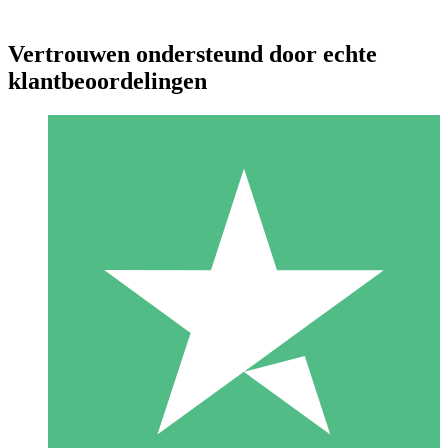
Vertrouwen ondersteund door echte
klantbeoordelingen
Individuele Creditpakketten
Betaal per gebruik met downloadtegoeden. Geen maandelijkse
verplichting vereist.
1 Downloaden
10
US$
00