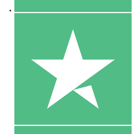
5 Downloaden
15
US$
00
10 Downloaden
20
US$
00