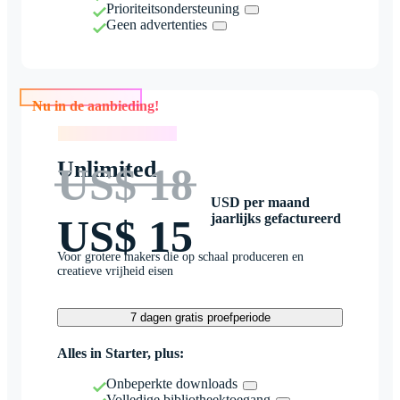
Prioriteitsondersteuning
Geen advertenties
Nu in de aanbieding!
Nu in de aanbieding!
Unlimited
US$ 18
USD per maand
jaarlijks gefactureerd
US$ 15
Voor grotere makers die op schaal produceren en
creatieve vrijheid eisen
7 dagen gratis proefperiode
Alles in Starter, plus:
Onbeperkte downloads
Volledige bibliotheektoegang