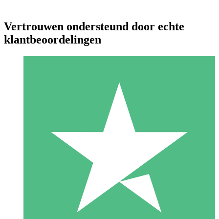
Vertrouwen ondersteund door echte
klantbeoordelingen
Individuele Creditpakketten
Betaal per gebruik met downloadtegoeden. Geen maandelijkse
verplichting vereist.
1 Downloaden
10
US$
00