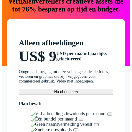
verhalenvertellers creatieve assets die
tot 76% besparen op tijd en budget.
Alleen afbeeldingen
US$ 9
USD per maand jaarlijks
gefactureerd
Ontgrendel toegang tot onze volledige collectie foto's,
vectoren en graphics die zijn vrijgegeven voor
commercieel gebruik. Video niet inbegrepen.
Nu abonneren
Plan bevat:
Vijf afbeeldingsdownloads per maand
Één bundel per maand
Geen naamsvermelding vereist
Snellere downloads