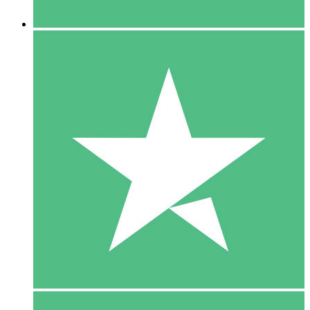
5 Downloaden
15
US$
00
10 Downloaden
20
US$
00