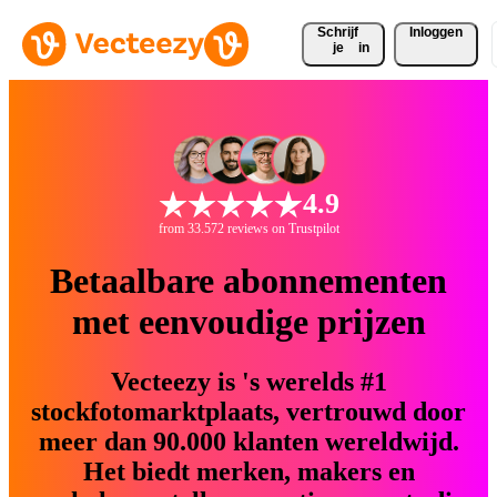
Schrijf 
Inloggen
je
in
4.9
from 33.572 reviews on Trustpilot
Betaalbare abonnementen
met eenvoudige prijzen
Vecteezy is 's werelds #1
stockfotomarktplaats, vertrouwd door
meer dan 90.000 klanten wereldwijd.
Het biedt merken, makers en