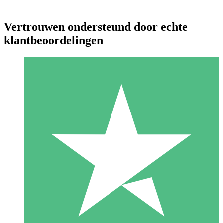
Vertrouwen ondersteund door echte
klantbeoordelingen
Individuele Creditpakketten
Betaal per gebruik met downloadtegoeden. Geen maandelijkse
verplichting vereist.
1 Downloaden
10
US$
00