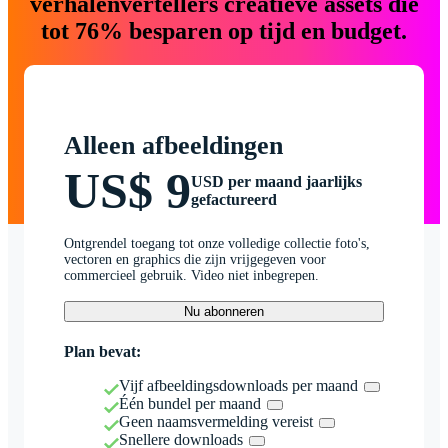
verhalenvertellers creatieve assets die
tot 76% besparen op tijd en budget.
Alleen afbeeldingen
US$ 9
USD per maand jaarlijks
gefactureerd
Ontgrendel toegang tot onze volledige collectie foto's,
vectoren en graphics die zijn vrijgegeven voor
commercieel gebruik. Video niet inbegrepen.
Nu abonneren
Plan bevat:
Vijf afbeeldingsdownloads per maand
Één bundel per maand
Geen naamsvermelding vereist
Snellere downloads