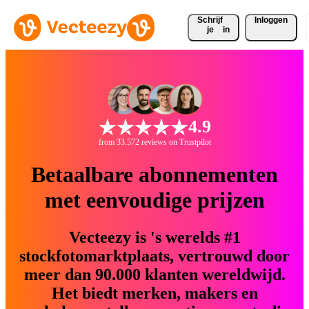
Schrijf 
Inloggen
je
in
4.9
from 33.572 reviews on Trustpilot
Betaalbare abonnementen
met eenvoudige prijzen
Vecteezy is 's werelds #1
stockfotomarktplaats, vertrouwd door
meer dan 90.000 klanten wereldwijd.
Het biedt merken, makers en