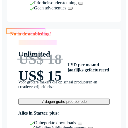
Prioriteitsondersteuning
Geen advertenties
Nu in de aanbieding!
Nu in de aanbieding!
Unlimited
US$ 18
USD per maand
jaarlijks gefactureerd
US$ 15
Voor grotere makers die op schaal produceren en
creatieve vrijheid eisen
7 dagen gratis proefperiode
Alles in Starter, plus:
Onbeperkte downloads
Volledige bibliotheektoegang