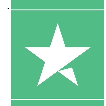
5 Downloaden
15
US$
00
10 Downloaden
20
US$
00