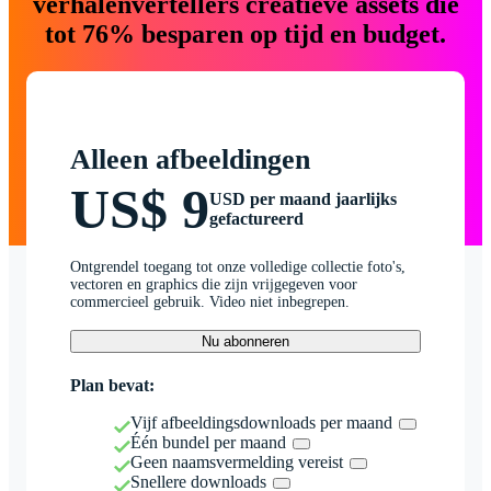
verhalenvertellers creatieve assets die
tot 76% besparen op tijd en budget.
Alleen afbeeldingen
US$ 9
USD per maand jaarlijks
gefactureerd
Ontgrendel toegang tot onze volledige collectie foto's,
vectoren en graphics die zijn vrijgegeven voor
commercieel gebruik. Video niet inbegrepen.
Nu abonneren
Plan bevat:
Vijf afbeeldingsdownloads per maand
Één bundel per maand
Geen naamsvermelding vereist
Snellere downloads