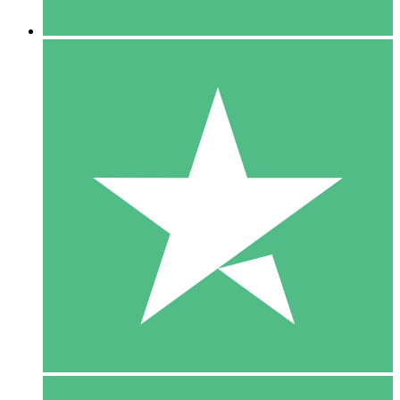
5 Downloaden
15
US$
00
10 Downloaden
20
US$
00