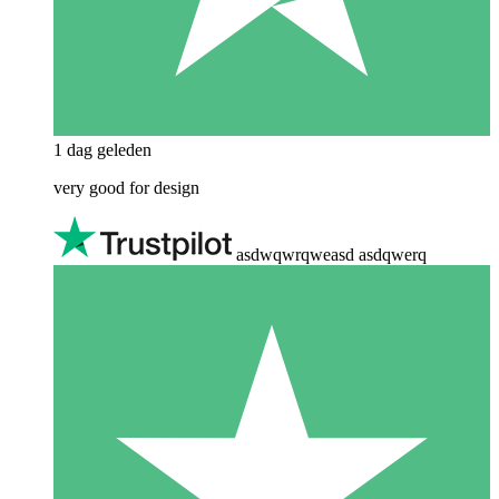
1 dag geleden
very good for design
asdwqwrqweasd asdqwerq