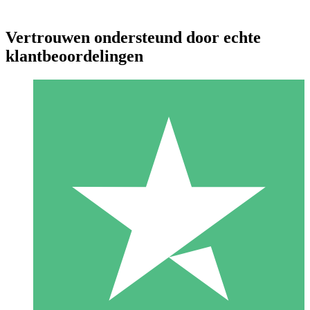
Vertrouwen ondersteund door echte
klantbeoordelingen
Individuele Creditpakketten
Betaal per gebruik met downloadtegoeden. Geen maandelijkse
verplichting vereist.
1 Downloaden
10
US$
00