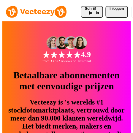
Schrijf 
Inloggen
je
in
4.9
from 33.572 reviews on Trustpilot
Betaalbare abonnementen
met eenvoudige prijzen
Vecteezy is 's werelds #1
stockfotomarktplaats, vertrouwd door
meer dan 90.000 klanten wereldwijd.
Het biedt merken, makers en