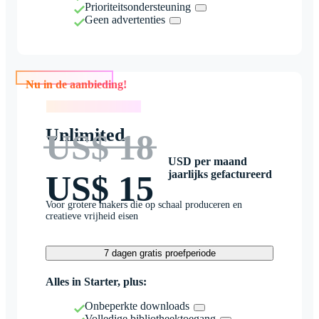
Prioriteitsondersteuning
Geen advertenties
Nu in de aanbieding!
Nu in de aanbieding!
Unlimited
US$ 18
USD per maand
jaarlijks gefactureerd
US$ 15
Voor grotere makers die op schaal produceren en
creatieve vrijheid eisen
7 dagen gratis proefperiode
Alles in Starter, plus:
Onbeperkte downloads
Volledige bibliotheektoegang