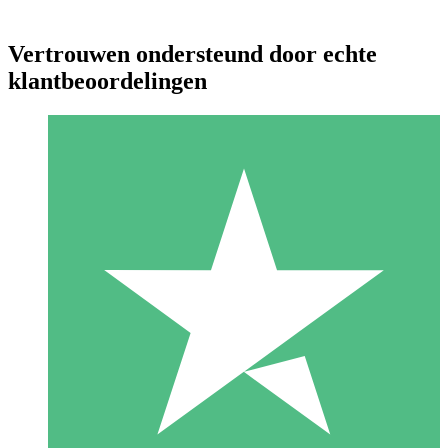
Vertrouwen ondersteund door echte
klantbeoordelingen
Individuele Creditpakketten
Betaal per gebruik met downloadtegoeden. Geen maandelijkse
verplichting vereist.
1 Downloaden
10
US$
00