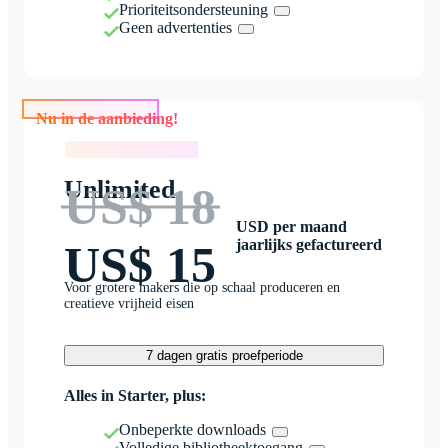
Prioriteitsondersteuning
Geen advertenties
Nu in de aanbieding!
Nu in de aanbieding!
Unlimited
US$ 18
USD per maand
jaarlijks gefactureerd
US$ 15
Voor grotere makers die op schaal produceren en
creatieve vrijheid eisen
7 dagen gratis proefperiode
Alles in Starter, plus:
Onbeperkte downloads
Volledige bibliotheektoegang