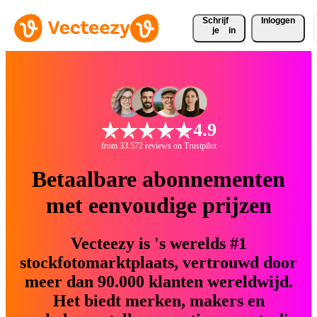
Schrijf 
Inloggen
je
in
4.9
from 33.572 reviews on Trustpilot
Betaalbare abonnementen
met eenvoudige prijzen
Vecteezy is 's werelds #1
stockfotomarktplaats, vertrouwd door
meer dan 90.000 klanten wereldwijd.
Het biedt merken, makers en