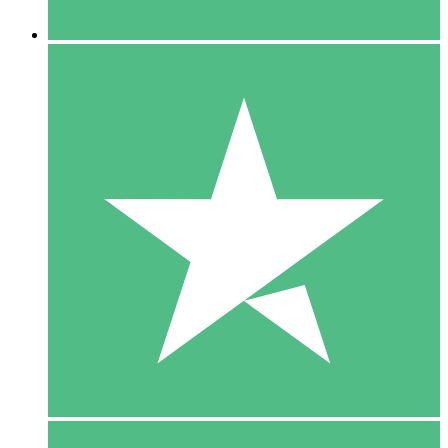
5 Downloaden
15
US$
00
10 Downloaden
20
US$
00