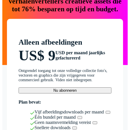
verhalenvertellers creatieve assets die
tot 76% besparen op tijd en budget.
Alleen afbeeldingen
US$ 9
USD per maand jaarlijks
gefactureerd
Ontgrendel toegang tot onze volledige collectie foto's,
vectoren en graphics die zijn vrijgegeven voor
commercieel gebruik. Video niet inbegrepen.
Nu abonneren
Plan bevat:
Vijf afbeeldingsdownloads per maand
Één bundel per maand
Geen naamsvermelding vereist
Snellere downloads