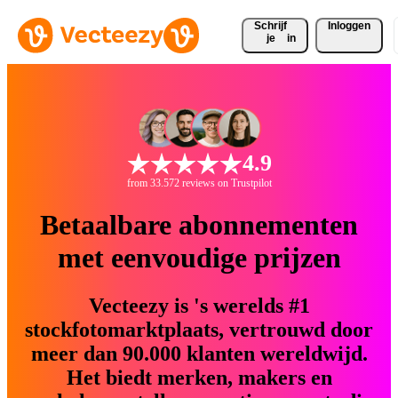
Schrijf 
Inloggen
je
in
4.9
from 33.572 reviews on Trustpilot
Betaalbare abonnementen
met eenvoudige prijzen
Vecteezy is 's werelds #1
stockfotomarktplaats, vertrouwd door
meer dan 90.000 klanten wereldwijd.
Het biedt merken, makers en