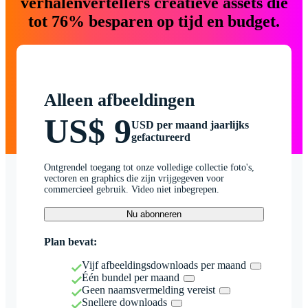
verhalenvertellers creatieve assets die
tot 76% besparen op tijd en budget.
Alleen afbeeldingen
US$ 9
USD per maand jaarlijks
gefactureerd
Ontgrendel toegang tot onze volledige collectie foto's,
vectoren en graphics die zijn vrijgegeven voor
commercieel gebruik. Video niet inbegrepen.
Nu abonneren
Plan bevat:
Vijf afbeeldingsdownloads per maand
Één bundel per maand
Geen naamsvermelding vereist
Snellere downloads