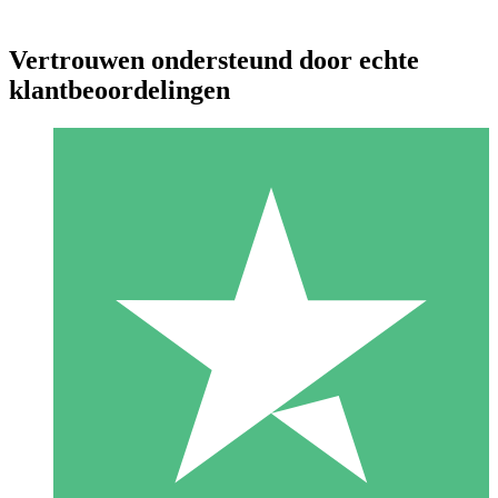
Vertrouwen ondersteund door echte
klantbeoordelingen
Individuele Creditpakketten
Betaal per gebruik met downloadtegoeden. Geen maandelijkse
verplichting vereist.
1 Downloaden
10
US$
00