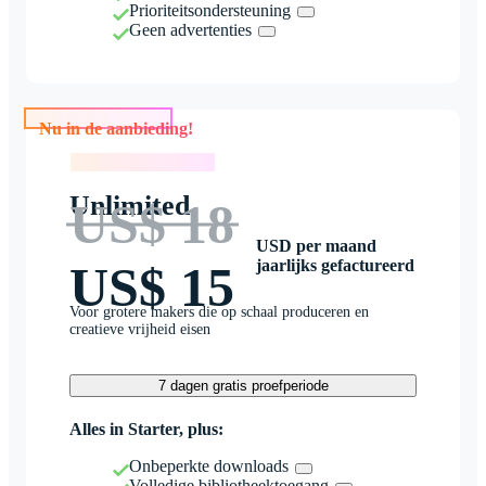
Prioriteitsondersteuning
Geen advertenties
Nu in de aanbieding!
Nu in de aanbieding!
Unlimited
US$ 18
USD per maand
jaarlijks gefactureerd
US$ 15
Voor grotere makers die op schaal produceren en
creatieve vrijheid eisen
7 dagen gratis proefperiode
Alles in Starter, plus:
Onbeperkte downloads
Volledige bibliotheektoegang