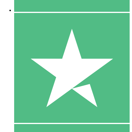
5 Downloaden
15
US$
00
10 Downloaden
20
US$
00