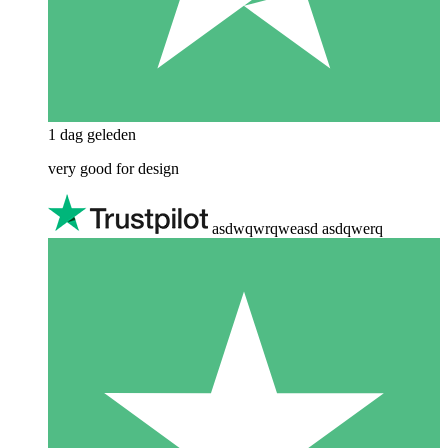
1 dag geleden
very good for design
asdwqwrqweasd asdqwerq