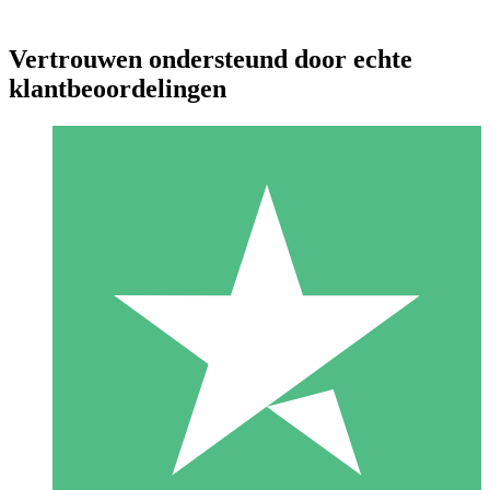
Vertrouwen ondersteund door echte
klantbeoordelingen
Individuele Creditpakketten
Betaal per gebruik met downloadtegoeden. Geen maandelijkse
verplichting vereist.
1 Downloaden
10
US$
00