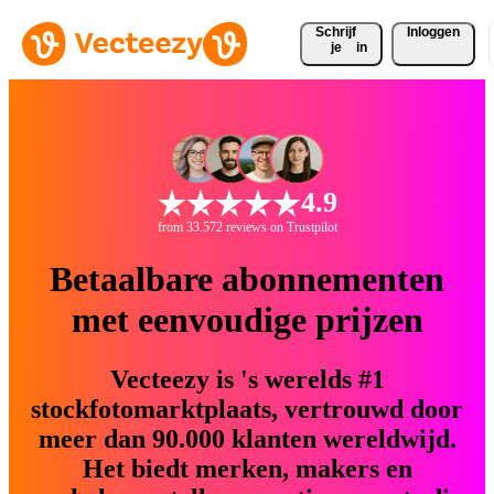
Schrijf 
Inloggen
je
in
4.9
from 33.572 reviews on Trustpilot
Betaalbare abonnementen
met eenvoudige prijzen
Vecteezy is 's werelds #1
stockfotomarktplaats, vertrouwd door
meer dan 90.000 klanten wereldwijd.
Het biedt merken, makers en