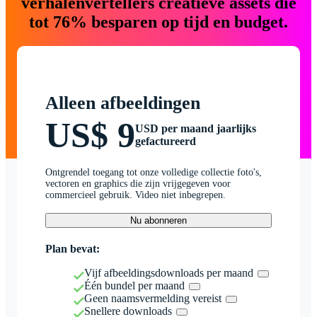
verhalenvertellers creatieve assets die
tot 76% besparen op tijd en budget.
Alleen afbeeldingen
US$ 9
USD per maand jaarlijks
gefactureerd
Ontgrendel toegang tot onze volledige collectie foto's,
vectoren en graphics die zijn vrijgegeven voor
commercieel gebruik. Video niet inbegrepen.
Nu abonneren
Plan bevat:
Vijf afbeeldingsdownloads per maand
Één bundel per maand
Geen naamsvermelding vereist
Snellere downloads