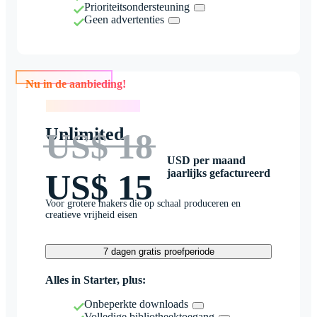
Prioriteitsondersteuning
Geen advertenties
Nu in de aanbieding!
Nu in de aanbieding!
Unlimited
US$ 18
USD per maand
jaarlijks gefactureerd
US$ 15
Voor grotere makers die op schaal produceren en
creatieve vrijheid eisen
7 dagen gratis proefperiode
Alles in Starter, plus:
Onbeperkte downloads
Volledige bibliotheektoegang