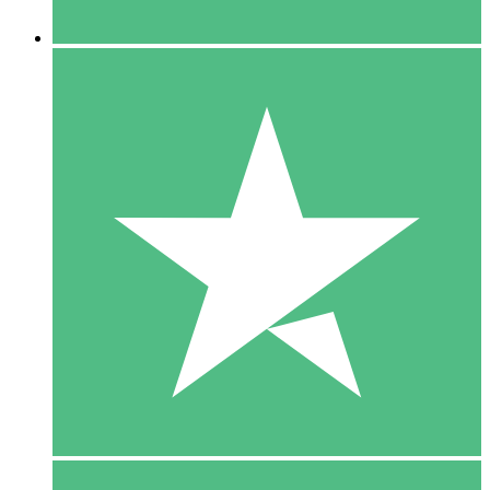
5 Downloaden
15
US$
00
10 Downloaden
20
US$
00