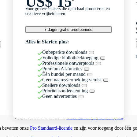
US$ 15
Voor grotere makers die op schaal produceren en
creatieve vrijheid eisen
7 dagen gratis proefperiode
Alles in Starter, plus:
Onbeperkte downloads
Volledige bibliotheektoegang
Professionele ontwerptools
Premium AI-functies
Één bundel per maand
Geen naamsvermelding vereist
Snellere downloads
Prioriteitsondersteuning
Geen advertenties
Wilt u zich niet abonneren?
Meer aankoopopties bekijken
n bevatten onze
Pro Standaard-licentie
en zijn voor toegang door één ge