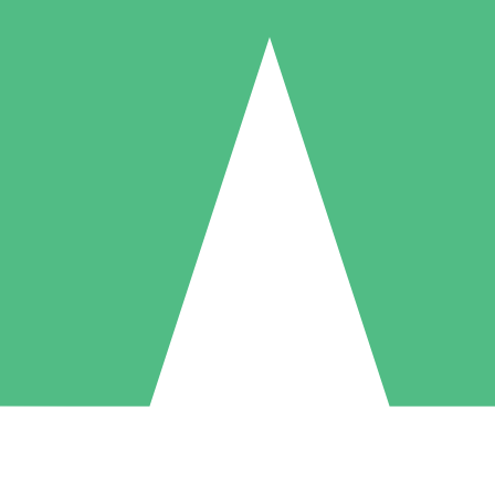
Individuele Creditpakketten
l per gebruik met downloadtegoeden. Geen maandelijkse verplichting ve
1 Downloaden
5 Downloaden
10 Downloaden
10
15
20
US$
00
US$
00
US$
00