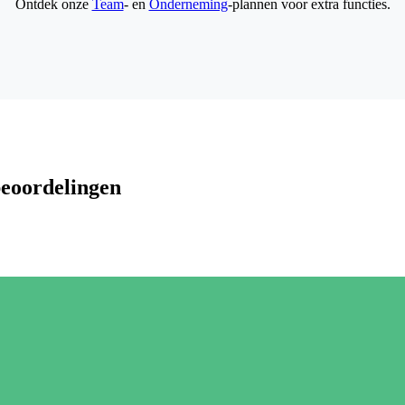
Ontdek onze
Team
- en
Onderneming
-plannen voor extra functies.
beoordelingen