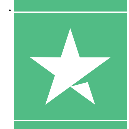
5 Downloaden
15
US$
00
10 Downloaden
20
US$
00