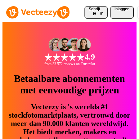
Schrijf 
Inloggen
je
in
4.9
from 33.572 reviews on Trustpilot
Betaalbare abonnementen
met eenvoudige prijzen
Vecteezy is 's werelds #1
stockfotomarktplaats, vertrouwd door
meer dan 90.000 klanten wereldwijd.
Het biedt merken, makers en