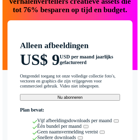
verhalenvertellers creatieve assets die
tot 76% besparen op tijd en budget.
Alleen afbeeldingen
US$ 9
USD per maand jaarlijks
gefactureerd
Ontgrendel toegang tot onze volledige collectie foto's,
vectoren en graphics die zijn vrijgegeven voor
commercieel gebruik. Video niet inbegrepen.
Nu abonneren
Plan bevat:
Vijf afbeeldingsdownloads per maand
Één bundel per maand
Geen naamsvermelding vereist
Snellere downloads