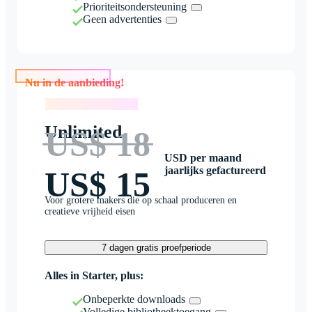
Prioriteitsondersteuning
Geen advertenties
Nu in de aanbieding!
Nu in de aanbieding!
Unlimited
US$ 18
USD per maand
jaarlijks gefactureerd
US$ 15
Voor grotere makers die op schaal produceren en
creatieve vrijheid eisen
7 dagen gratis proefperiode
Alles in Starter, plus:
Onbeperkte downloads
Volledige bibliotheektoegang