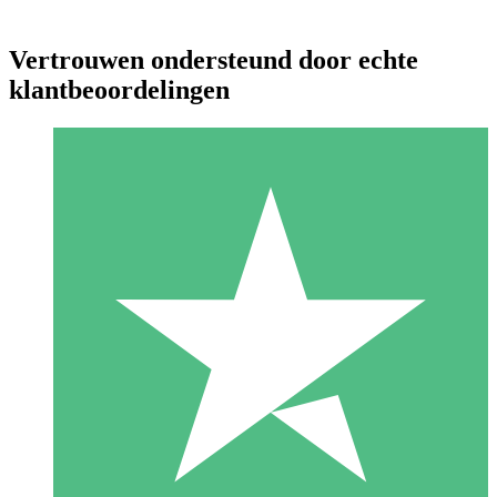
Vertrouwen ondersteund door echte
klantbeoordelingen
Individuele Creditpakketten
Betaal per gebruik met downloadtegoeden. Geen maandelijkse
verplichting vereist.
1 Downloaden
10
US$
00