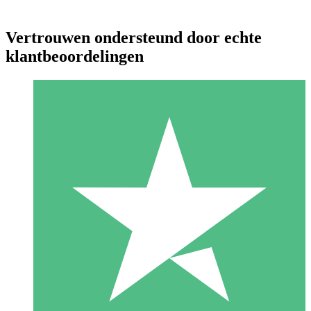
Vertrouwen ondersteund door echte
klantbeoordelingen
Individuele Creditpakketten
Betaal per gebruik met downloadtegoeden. Geen maandelijkse
verplichting vereist.
1 Downloaden
10
US$
00