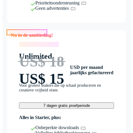
Prioriteitsondersteuning
Geen advertenties
Nu in de aanbieding!
Nu in de aanbieding!
Unlimited
US$ 18
USD per maand
jaarlijks gefactureerd
US$ 15
Voor grotere makers die op schaal produceren en
creatieve vrijheid eisen
7 dagen gratis proefperiode
Alles in Starter, plus:
Onbeperkte downloads
Volledige bibliotheektoegang