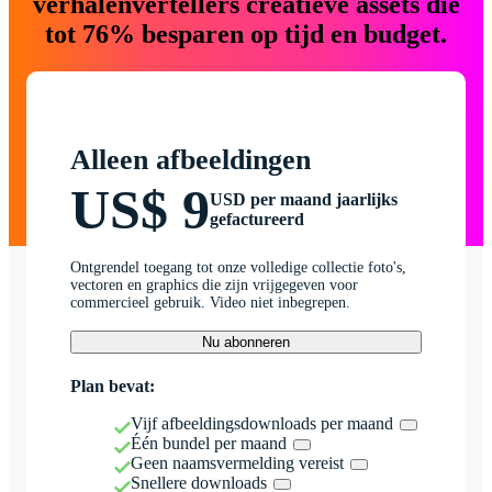
verhalenvertellers creatieve assets die
tot 76% besparen op tijd en budget.
Alleen afbeeldingen
US$ 9
USD per maand jaarlijks
gefactureerd
Ontgrendel toegang tot onze volledige collectie foto's,
vectoren en graphics die zijn vrijgegeven voor
commercieel gebruik. Video niet inbegrepen.
Nu abonneren
Plan bevat:
Vijf afbeeldingsdownloads per maand
Één bundel per maand
Geen naamsvermelding vereist
Snellere downloads