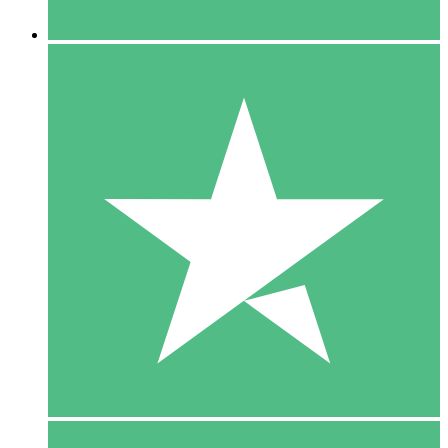
5 Downloaden
15
US$
00
10 Downloaden
20
US$
00