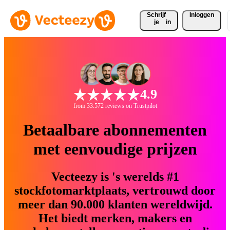
Schrijf 
Inloggen
je
in
4.9
from 33.572 reviews on Trustpilot
Betaalbare abonnementen
met eenvoudige prijzen
Vecteezy is 's werelds #1
stockfotomarktplaats, vertrouwd door
meer dan 90.000 klanten wereldwijd.
Het biedt merken, makers en