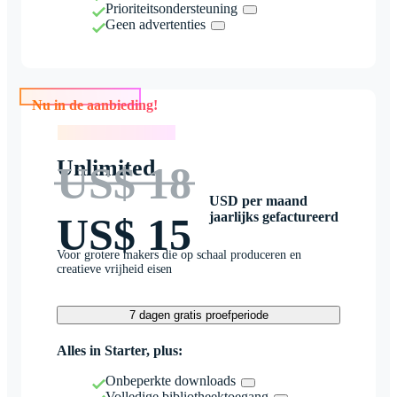
Prioriteitsondersteuning
Geen advertenties
Nu in de aanbieding!
Nu in de aanbieding!
Unlimited
US$ 18
USD per maand
jaarlijks gefactureerd
US$ 15
Voor grotere makers die op schaal produceren en
creatieve vrijheid eisen
7 dagen gratis proefperiode
Alles in Starter, plus:
Onbeperkte downloads
Volledige bibliotheektoegang