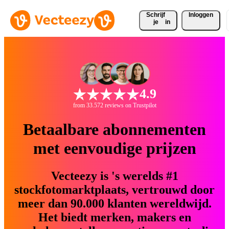
Schrijf 
Inloggen
je
in
4.9
from 33.572 reviews on Trustpilot
Betaalbare abonnementen
met eenvoudige prijzen
Vecteezy is 's werelds #1
stockfotomarktplaats, vertrouwd door
meer dan 90.000 klanten wereldwijd.
Het biedt merken, makers en