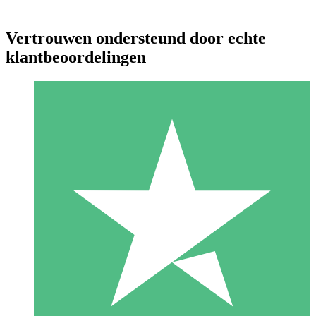
Vertrouwen ondersteund door echte
klantbeoordelingen
Individuele Creditpakketten
Betaal per gebruik met downloadtegoeden. Geen maandelijkse
verplichting vereist.
1 Downloaden
10
US$
00