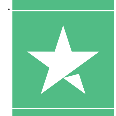
5 Downloaden
15
US$
00
10 Downloaden
20
US$
00