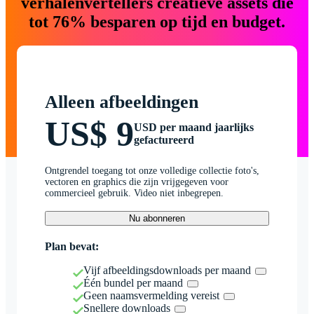
verhalenvertellers creatieve assets die
tot 76% besparen op tijd en budget.
Alleen afbeeldingen
US$ 9
USD per maand jaarlijks
gefactureerd
Ontgrendel toegang tot onze volledige collectie foto's,
vectoren en graphics die zijn vrijgegeven voor
commercieel gebruik. Video niet inbegrepen.
Nu abonneren
Plan bevat:
Vijf afbeeldingsdownloads per maand
Één bundel per maand
Geen naamsvermelding vereist
Snellere downloads