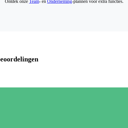
Ontdek onze
Team
- en
Onderneming
-plannen voor extra functies.
beoordelingen