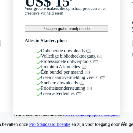
US$ 15
Voor grotere makers die op schaal produceren en
creatieve vrijheid eisen
7 dagen gratis proefperiode
Alles in Starter, plus:
Onbeperkte downloads
Volledige bibliotheektoegang
Professionele ontwerptools
Premium AI-functies
Één bundel per maand
Geen naamsvermelding vereist
Snellere downloads
Prioriteitsondersteuning
Geen advertenties
Wilt u zich niet abonneren?
Meer aankoopopties bekijken
n bevatten onze
Pro Standaard-licentie
en zijn voor toegang door één ge