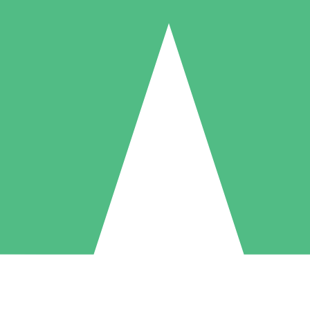
Individuele Creditpakketten
l per gebruik met downloadtegoeden. Geen maandelijkse verplichting ve
1 Downloaden
5 Downloaden
10 Downloaden
10
15
20
US$
00
US$
00
US$
00