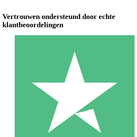
Vertrouwen ondersteund door echte
klantbeoordelingen
Individuele Creditpakketten
Betaal per gebruik met downloadtegoeden. Geen maandelijkse
verplichting vereist.
1 Downloaden
10
US$
00