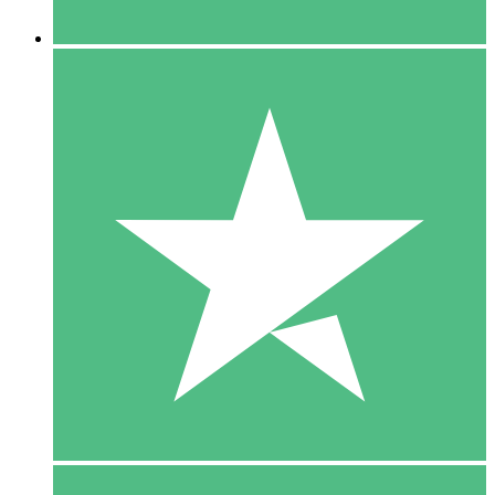
5 Downloaden
15
US$
00
10 Downloaden
20
US$
00