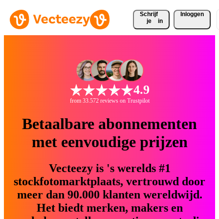
Schrijf 
Inloggen
je
in
4.9
from 33.572 reviews on Trustpilot
Betaalbare abonnementen
met eenvoudige prijzen
Vecteezy is 's werelds #1
stockfotomarktplaats, vertrouwd door
meer dan 90.000 klanten wereldwijd.
Het biedt merken, makers en