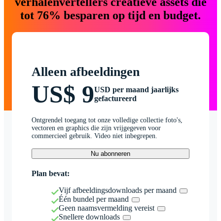
verhalenvertellers creatieve assets die
tot 76% besparen op tijd en budget.
Alleen afbeeldingen
US$ 9
USD per maand jaarlijks
gefactureerd
Ontgrendel toegang tot onze volledige collectie foto's,
vectoren en graphics die zijn vrijgegeven voor
commercieel gebruik. Video niet inbegrepen.
Nu abonneren
Plan bevat:
Vijf afbeeldingsdownloads per maand
Één bundel per maand
Geen naamsvermelding vereist
Snellere downloads