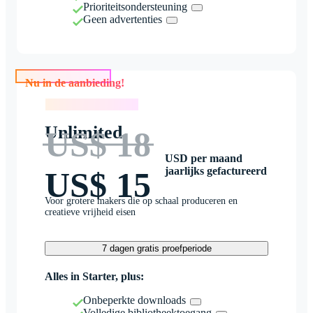
Prioriteitsondersteuning
Geen advertenties
Nu in de aanbieding!
Nu in de aanbieding!
Unlimited
US$ 18
USD per maand
jaarlijks gefactureerd
US$ 15
Voor grotere makers die op schaal produceren en
creatieve vrijheid eisen
7 dagen gratis proefperiode
Alles in Starter, plus:
Onbeperkte downloads
Volledige bibliotheektoegang