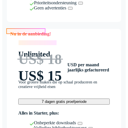
Prioriteitsondersteuning
Geen advertenties
Nu in de aanbieding!
Nu in de aanbieding!
Unlimited
US$ 18
USD per maand
jaarlijks gefactureerd
US$ 15
Voor grotere makers die op schaal produceren en
creatieve vrijheid eisen
7 dagen gratis proefperiode
Alles in Starter, plus:
Onbeperkte downloads
Volledige bibliotheektoegang