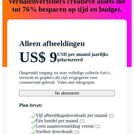
verhalenvertellers creatieve assets die
tot 76% besparen op tijd en budget.
Alleen afbeeldingen
US$ 9
USD per maand jaarlijks
gefactureerd
Ontgrendel toegang tot onze volledige collectie foto's,
vectoren en graphics die zijn vrijgegeven voor
commercieel gebruik. Video niet inbegrepen.
Nu abonneren
Plan bevat:
Vijf afbeeldingsdownloads per maand
Één bundel per maand
Geen naamsvermelding vereist
Snellere downloads