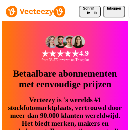
Schrijf 
Inloggen
je
in
4.9
from 33.572 reviews on Trustpilot
Betaalbare abonnementen
met eenvoudige prijzen
Vecteezy is 's werelds #1
stockfotomarktplaats, vertrouwd door
meer dan 90.000 klanten wereldwijd.
Het biedt merken, makers en