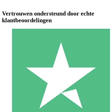
Vertrouwen ondersteund door echte
klantbeoordelingen
Individuele Creditpakketten
Betaal per gebruik met downloadtegoeden. Geen maandelijkse
verplichting vereist.
1 Downloaden
10
US$
00