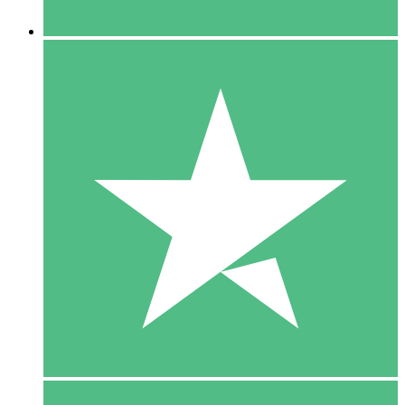
5 Downloaden
15
US$
00
10 Downloaden
20
US$
00