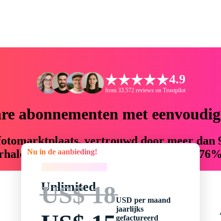
4.9
from 33.572 reviews on Trustpilot
are abonnementen met eenvoudige
ckfotomarktplaats, vertrouwd door meer dan 
Nu in de aanbieding!
halenvertellers creatieve assets die tot 76%
Nu in de aanbieding!
Unlimited
US$ 18
USD per maand
jaarlijks
gefactureerd