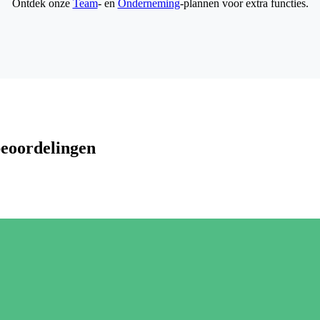
Ontdek onze
Team
- en
Onderneming
-plannen voor extra functies.
beoordelingen