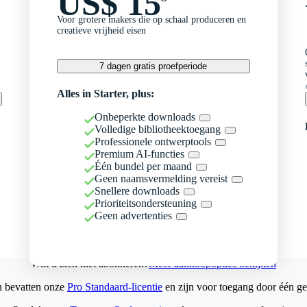
US$ 15
Voor grotere makers die op schaal produceren en
creatieve vrijheid eisen
7 dagen gratis proefperiode
Alles in Starter, plus:
Onbeperkte downloads
Volledige bibliotheektoegang
Professionele ontwerptools
Premium AI-functies
Één bundel per maand
Geen naamsvermelding vereist
Snellere downloads
Prioriteitsondersteuning
Geen advertenties
Wilt u zich niet abonneren?
Meer aankoopopties bekijken
n bevatten onze
Pro Standaard-licentie
en zijn voor toegang door één ge