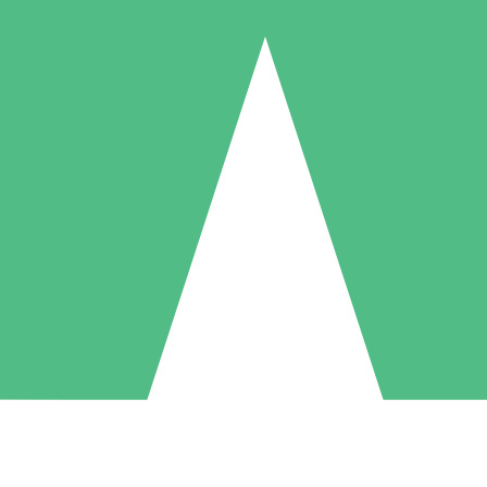
Individuele Creditpakketten
l per gebruik met downloadtegoeden. Geen maandelijkse verplichting ve
1 Downloaden
5 Downloaden
10 Downloaden
10
15
20
US$
00
US$
00
US$
00